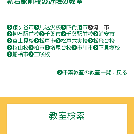
初石駅前校の近隣の教室
鎌ヶ谷市
馬込沢校
四街道市
流山市
初石駅前校
千葉市
千葉駅前校
浦安市
富士見校
松戸市
松戸六実校
松飛台校
秋山校
柏市
増尾台校
市川市
下貝塚校
船橋市
三咲校
千葉教室の教室一覧に戻る
教室検索