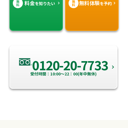
無
無
料金
無料体験
を知りたい
を予約
料
料
0120-20-7733
受付時間：10:00～22：00(年中無休)