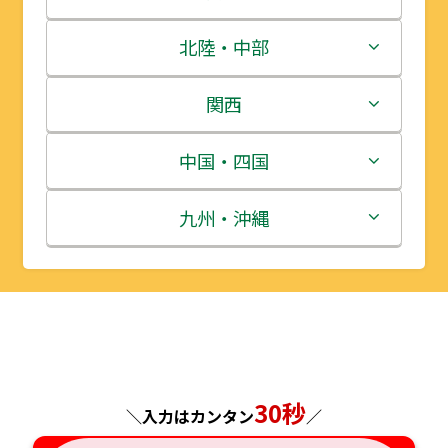
青森県
茨城県
北陸・中部
岩手県
栃木県
新潟県
関西
宮城県
群馬県
富山県
三重県
中国・四国
秋田県
埼玉県
石川県
滋賀県
鳥取県
九州・沖縄
山形県
千葉県
福井県
京都府
島根県
福岡県
福島県
東京都
山梨県
大阪府
岡山県
佐賀県
神奈川県
長野県
兵庫県
広島県
長崎県
30秒
＼入力はカンタン
／
岐阜県
奈良県
山口県
熊本県