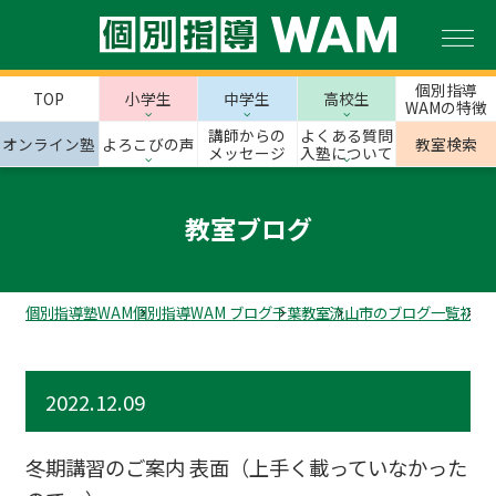
個別指導
TOP
小学生
中学生
高校生
WAMの特徴
講師からの
よくある質問
オンライン塾
よろこびの声
教室検索
メッセージ
入塾について
教室ブログ
個別指導塾WAM
個別指導WAM ブログ
千葉教室
流山市のブログ一覧
初石
2022.12.09
冬期講習のご案内 表面（上手く載っていなかった