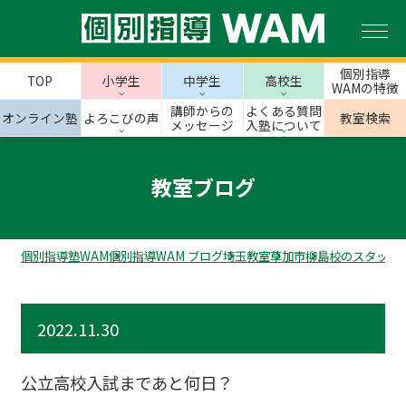
個別指導
TOP
小学生
中学生
高校生
WAMの特徴
講師からの
よくある質問
オンライン塾
よろこびの声
教室検索
メッセージ
入塾について
教室ブログ
個別指導塾WAM
個別指導WAM ブログ
埼玉教室
草加市
柳島校のスタッフ
2022.11.30
公立高校入試まであと何日？