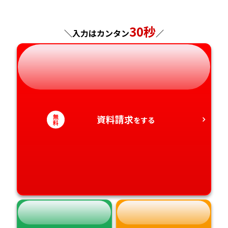
神奈川県
長野県
兵庫県
広島県
長崎県
30秒
＼入力はカンタン
／
岐阜県
奈良県
山口県
熊本県
静岡県
和歌山県
徳島県
大分県
愛知県
香川県
宮崎県
無
資料請求
をする
料
愛媛県
鹿児島県
高知県
沖縄県