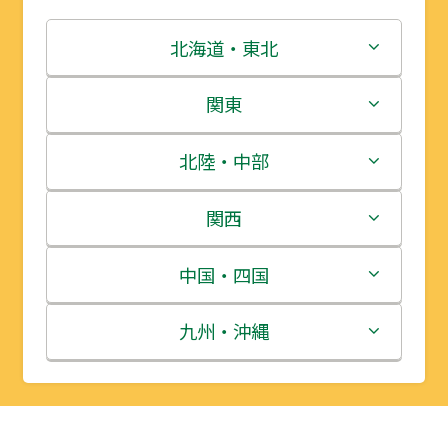
北海道・東北
北海道
関東
青森県
茨城県
北陸・中部
岩手県
栃木県
新潟県
関西
宮城県
群馬県
富山県
三重県
中国・四国
秋田県
埼玉県
石川県
滋賀県
鳥取県
九州・沖縄
山形県
千葉県
福井県
京都府
島根県
福岡県
福島県
東京都
山梨県
大阪府
岡山県
佐賀県