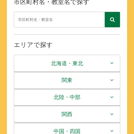
市区町村名・教室名で探す
エリアで探す
北海道・東北
北海道
関東
青森県
茨城県
北陸・中部
岩手県
栃木県
新潟県
関西
宮城県
群馬県
富山県
三重県
中国・四国