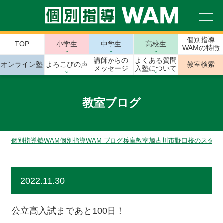
個別指導
TOP
小学生
中学生
高校生
WAMの特徴
講師からの
よくある質問
オンライン塾
よろこびの声
教室検索
メッセージ
入塾について
教室ブログ
個別指導塾WAM
個別指導WAM ブログ
兵庫教室
加古川市
野口校のスタッ
2022.11.30
公立高入試まであと100日！