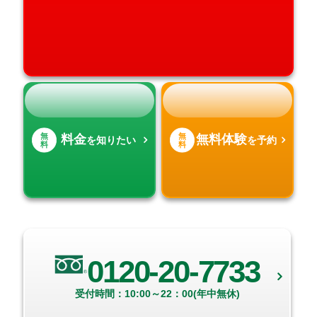
高知県
沖縄県
無
無
料金
無料体験
を知りたい
を予約
料
料
0120-20-7733
受付時間：10:00～22：00(年中無休)