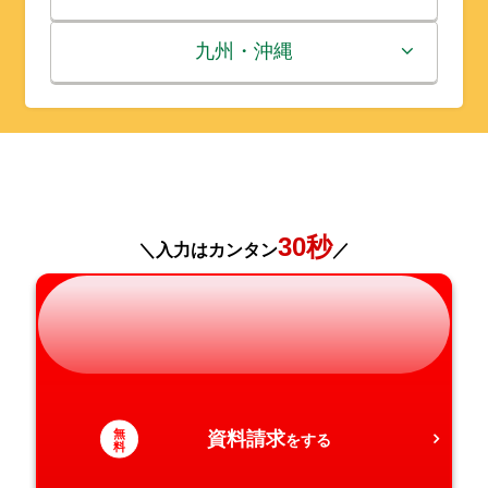
秋田県
埼玉県
石川県
滋賀県
鳥取県
九州・沖縄
山形県
千葉県
福井県
京都府
島根県
福岡県
福島県
東京都
山梨県
大阪府
岡山県
佐賀県
神奈川県
長野県
兵庫県
広島県
長崎県
30秒
＼入力はカンタン
／
岐阜県
奈良県
山口県
熊本県
静岡県
和歌山県
徳島県
大分県
愛知県
香川県
宮崎県
無
資料請求
をする
料
愛媛県
鹿児島県