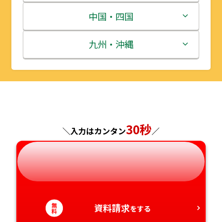
宮城県
群馬県
富山県
三重県
中国・四国
秋田県
埼玉県
石川県
滋賀県
鳥取県
九州・沖縄
山形県
千葉県
福井県
京都府
島根県
福岡県
福島県
東京都
山梨県
大阪府
岡山県
佐賀県
神奈川県
長野県
兵庫県
広島県
長崎県
30秒
＼入力はカンタン
／
岐阜県
奈良県
山口県
熊本県
静岡県
和歌山県
徳島県
大分県
無
愛知県
資料請求
香川県
宮崎県
をする
料