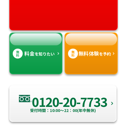
愛媛県
鹿児島県
高知県
沖縄県
無
無
料金
無料体験
を知りたい
を予約
料
料
0120-20-7733
受付時間：10:00～22：00(年中無休)