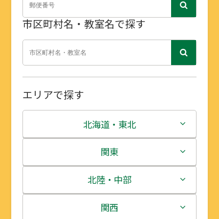
市区町村名・教室名で探す
エリアで探す
北海道・東北
北海道
関東
青森県
茨城県
北陸・中部
岩手県
栃木県
新潟県
関西