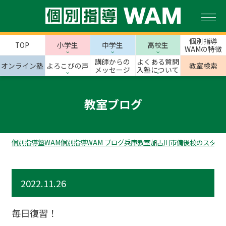
個別指導
TOP
小学生
中学生
高校生
WAMの特徴
講師からの
よくある質問
オンライン塾
よろこびの声
教室検索
メッセージ
入塾について
教室ブログ
個別指導塾WAM
個別指導WAM ブログ
兵庫教室
加古川市
備後校のスタッ
2022.11.26
毎日復習！