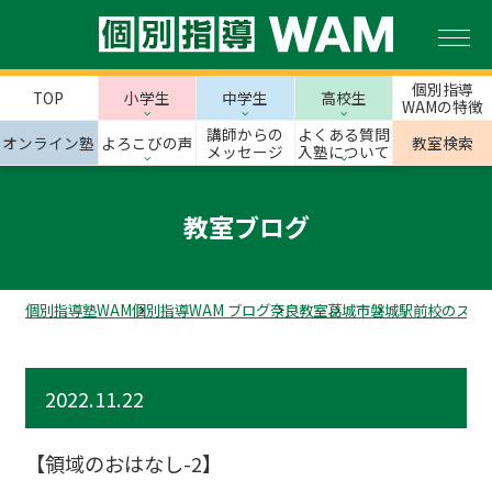
個別指導
TOP
小学生
中学生
高校生
WAMの特徴
講師からの
よくある質問
オンライン塾
よろこびの声
教室検索
メッセージ
入塾について
教室ブログ
個別指導塾WAM
個別指導WAM ブログ
奈良教室
葛城市
磐城駅前校のスタ
2022.11.22
【領域のおはなし-2】