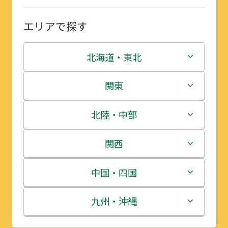
エリアで探す
北海道・東北
北海道
関東
青森県
茨城県
北陸・中部
岩手県
栃木県
新潟県
関西
宮城県
群馬県
富山県
三重県
中国・四国
秋田県
埼玉県
石川県
滋賀県
鳥取県
九州・沖縄
山形県
千葉県
福井県
京都府