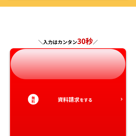
島根県
福岡県
福島県
東京都
山梨県
大阪府
岡山県
佐賀県
神奈川県
長野県
兵庫県
広島県
長崎県
30秒
＼入力はカンタン
／
岐阜県
奈良県
山口県
熊本県
静岡県
和歌山県
徳島県
大分県
愛知県
香川県
宮崎県
無
資料請求
をする
愛媛県
鹿児島県
料
高知県
沖縄県