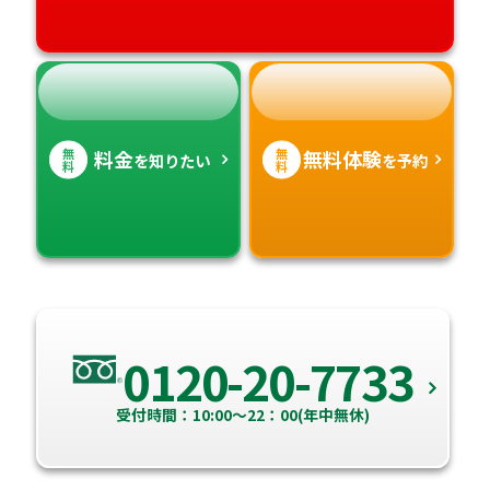
無
無
料金
無料体験
を知りたい
を予約
料
料
0120-20-7733
受付時間：10:00～22：00(年中無休)