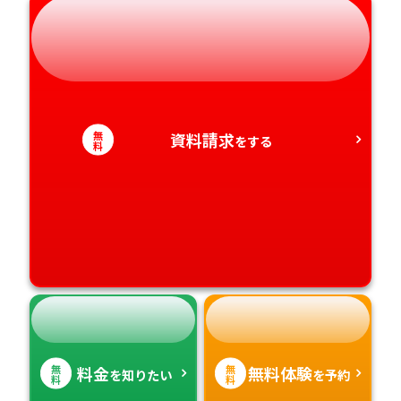
奈良県
山口県
熊本県
静岡県
和歌山県
徳島県
大分県
愛知県
香川県
宮崎県
無
資料請求
をする
料
愛媛県
鹿児島県
高知県
沖縄県
無
無
料金
無料体験
を知りたい
を予約
料
料