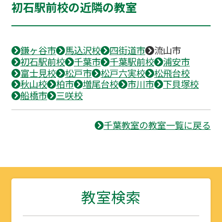
初石駅前校の近隣の教室
鎌ヶ谷市
馬込沢校
四街道市
流山市
初石駅前校
千葉市
千葉駅前校
浦安市
富士見校
松戸市
松戸六実校
松飛台校
秋山校
柏市
増尾台校
市川市
下貝塚校
船橋市
三咲校
千葉教室の教室一覧に戻る
教室検索