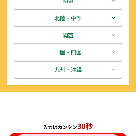
関東
青森県
茨城県
北陸・中部
岩手県
栃木県
新潟県
関西
宮城県
群馬県
富山県
三重県
中国・四国
秋田県
埼玉県
石川県
滋賀県
鳥取県
九州・沖縄
山形県
千葉県
福井県
京都府
島根県
福岡県
福島県
東京都
山梨県
大阪府
岡山県
佐賀県
神奈川県
長野県
兵庫県
広島県
長崎県
30秒
＼入力はカンタン
／
岐阜県