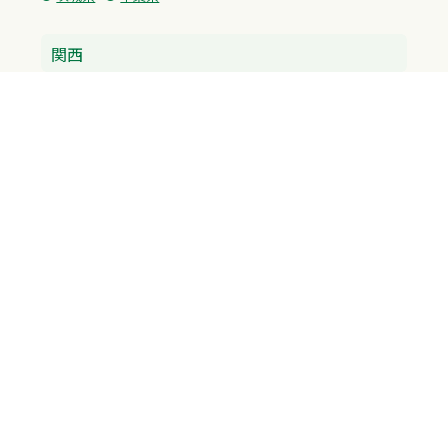
関西
兵庫県
大阪府
京都府
奈良県
滋賀県
三重県
和歌山県
中国・四国
広島県
香川県
愛媛県
徳島県
九州・沖縄
福岡県
佐賀県
長崎県
熊本県
沖縄県