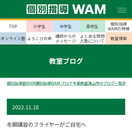
個別指導
TOP
小学生
中学生
高校生
WAMの特徴
講師からの
よくある質問
オンライン塾
よろこびの声
教室検索
メッセージ
入塾について
教室ブログ
個別指導塾WAM
個別指導WAM ブログ
千葉教室
流山市のブログ一覧
初石
2022.11.18
冬期講習のフライヤーがご自宅へ