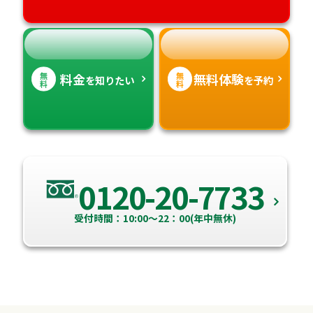
高知県
沖縄県
無
無
料金
無料体験
を知りたい
を予約
料
料
0120-20-7733
受付時間：10:00～22：00(年中無休)