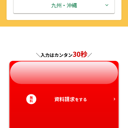
秋田県
埼玉県
石川県
滋賀県
鳥取県
九州・沖縄
山形県
千葉県
福井県
京都府
島根県
福岡県
福島県
東京都
山梨県
大阪府
岡山県
佐賀県
神奈川県
長野県
兵庫県
広島県
長崎県
30秒
＼入力はカンタン
／
岐阜県
奈良県
山口県
熊本県
静岡県
和歌山県
徳島県
大分県
無
資料請求
愛知県
香川県
をする
宮崎県
料
愛媛県
鹿児島県