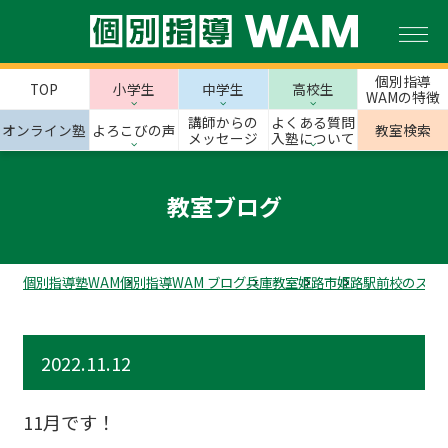
個別指導
TOP
小学生
中学生
高校生
WAMの特徴
講師からの
よくある質問
オンライン塾
よろこびの声
教室検索
メッセージ
入塾について
教室ブログ
個別指導塾WAM
個別指導WAM ブログ
兵庫教室
姫路市
姫路駅前校のスタ
2022.11.12
11月です！