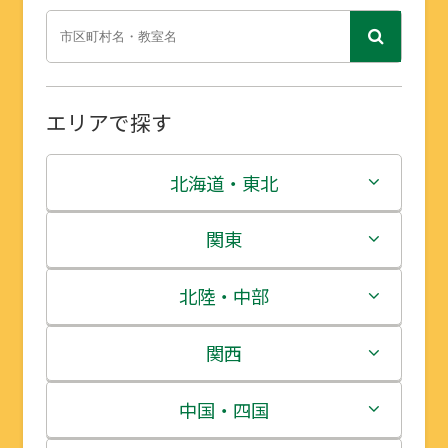
エリアで探す
北海道・東北
北海道
関東
青森県
茨城県
北陸・中部
岩手県
栃木県
新潟県
関西
宮城県
群馬県
富山県
三重県
中国・四国