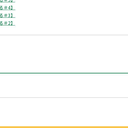
る＃4】
る＃3】
る＃2】