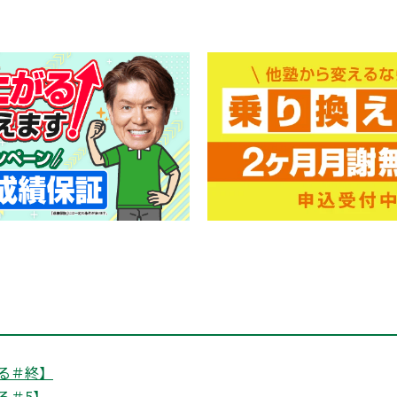
る＃終】
る＃5】