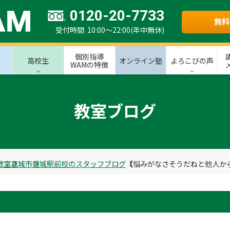
0120-20-7733
無料
受付時間 10:00～22:00(年中無休)
個別指導
高校生
オンライン塾
よろこびの声
WAMの特徴
教室ブログ
教室
葛城市
磐城駅前校のスタッフブログ
【悩みがなさそうだねと他人から