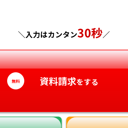
千葉県
広島県
東京都
山口県
30秒
神奈川県
徳島県
＼入力はカンタン
／
香川県
愛媛県
高知県
資料請求
をする
無料