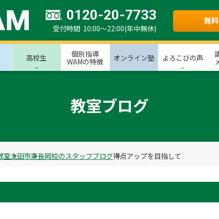
0120-20-7733
無料
受付時間 10:00～22:00(年中無休)
個別指導
高校生
オンライン塾
よろこびの声
WAMの特徴
教室ブログ
教室
太田市
東長岡校のスタッフブログ
得点アップを目指して