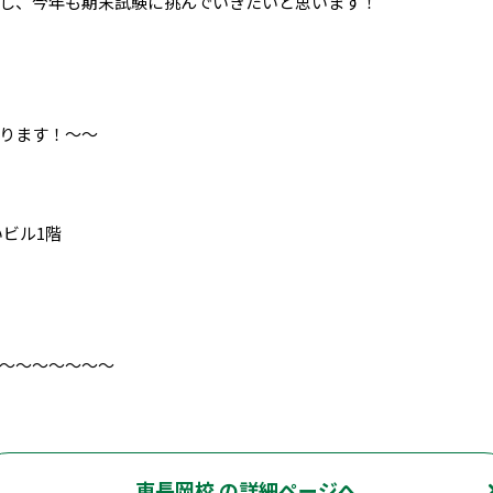
し、今年も期末試験に挑んでいきたいと思います！
ります！～～
いビル1階
～～～～～～～
東長岡校 の詳細ページへ