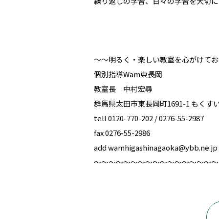
繰り返しの学習、日々の学習を大切に
～～明るく・楽しい教室を心がけてお
個別指導Wam東長岡
教室長 中村宏尋
群馬県太田市東長岡町1691-1 もくす
tell ‪0120-770-202‬ / ‪‪0276-55-2987‬‬ ‪
fax ‪0276-55-2986‬‬
add wamhigashinagaoka@ybb.ne.jp
～～～～～～～～～～～～～～～～～