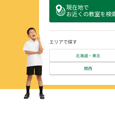
現在地で
お近くの教室を検
エリアで探す
北海道・東北
北海道
関西
青森県
三重県
岩手県
滋賀県
宮城県
京都府