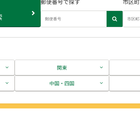
郵便番号で探す
市区町
索
関東
茨城県
中国・四国
栃木県
鳥取県
群馬県
島根県
埼玉県
岡山県