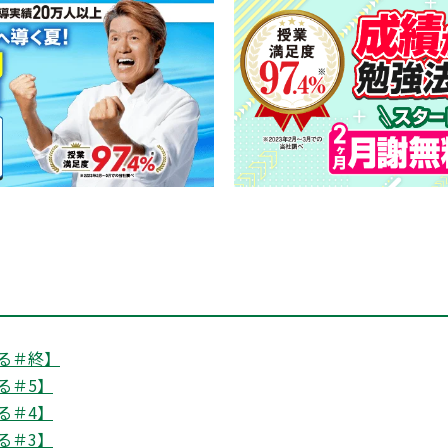
る＃終】
る＃5】
る＃4】
る＃3】