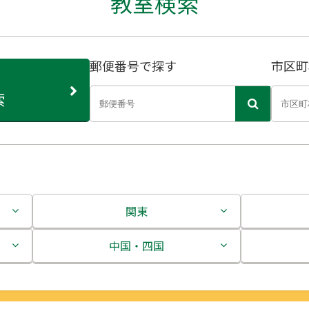
教室検索
郵便番号で探す
市区町
索
関東
茨城県
中国・四国
栃木県
鳥取県