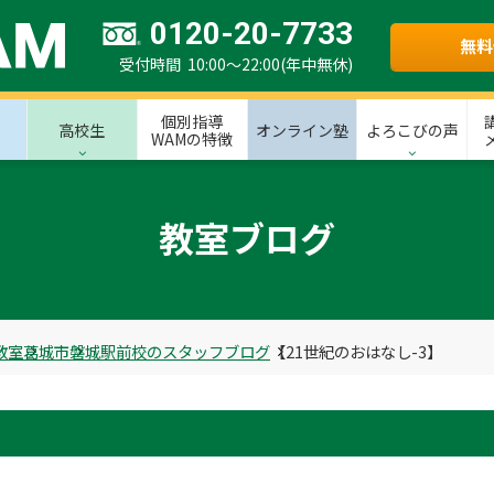
0120-20-7733
無料
受付時間 10:00～22:00(年中無休)
個別指導
高校生
オンライン塾
よろこびの声
WAMの特徴
教室ブログ
教室
葛城市
磐城駅前校のスタッフブログ
【21世紀のおはなし-3】