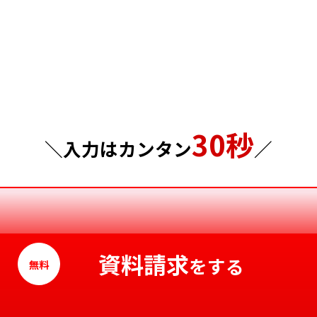
群馬県
島根県
埼玉県
岡山県
千葉県
広島県
東京都
山口県
30秒
神奈川県
徳島県
＼入力はカンタン
／
香川県
愛媛県
高知県
資料請求
をする
無料