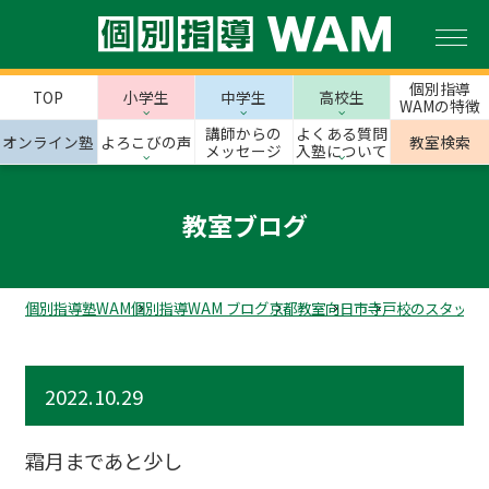
個別指導
TOP
小学生
中学生
高校生
WAMの特徴
講師からの
よくある質問
オンライン塾
よろこびの声
教室検索
メッセージ
入塾について
教室ブログ
個別指導塾WAM
個別指導WAM ブログ
京都教室
向日市
寺戸校のスタッフ
2022.10.29
霜月まであと少し