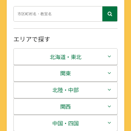
エリアで探す
北海道・東北
北海道
関東
青森県
茨城県
北陸・中部
岩手県
栃木県
新潟県
関西
宮城県
群馬県
富山県
三重県
中国・四国