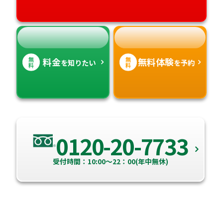
高知県
沖縄県
無
無
料金
無料体験
を知りたい
を予約
料
料
0120-20-7733
受付時間：10:00～22：00(年中無休)