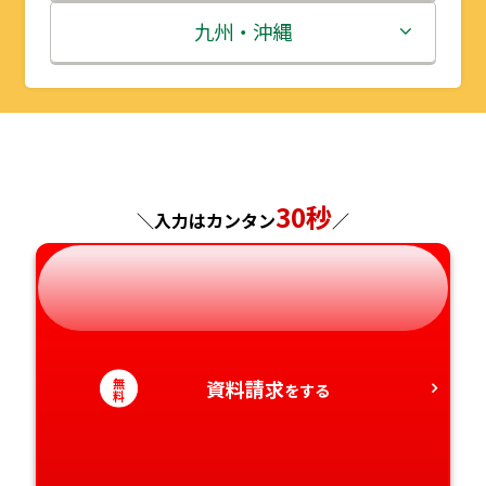
秋田県
埼玉県
石川県
滋賀県
鳥取県
九州・沖縄
山形県
千葉県
福井県
京都府
島根県
福岡県
福島県
東京都
山梨県
大阪府
岡山県
佐賀県
神奈川県
長野県
兵庫県
広島県
長崎県
30秒
＼入力はカンタン
／
岐阜県
奈良県
山口県
熊本県
静岡県
和歌山県
徳島県
大分県
無
資料請求
愛知県
香川県
をする
宮崎県
料
愛媛県
鹿児島県