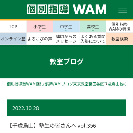
個別指導
TOP
小学生
中学生
高校生
WAMの特徴
講師からの
よくある質問
オンライン塾
よろこびの声
教室検索
メッセージ
入塾について
教室ブログ
個別指導塾WAM
個別指導WAM ブログ
東京教室
世田谷区
千歳烏山校のス
2022.10.28
【千歳烏山】塾生の皆さんへ vol.356