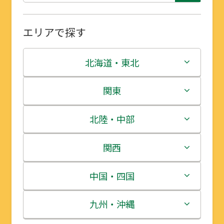
エリアで探す
北海道・東北
北海道
関東
青森県
茨城県
北陸・中部
岩手県
栃木県
新潟県
関西
宮城県
群馬県
富山県
三重県
中国・四国
秋田県
埼玉県
石川県
滋賀県
鳥取県
九州・沖縄