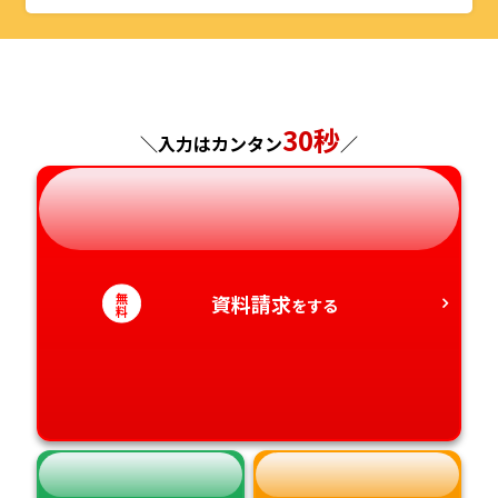
山形県
千葉県
福井県
京都府
島根県
福岡県
福島県
東京都
山梨県
大阪府
岡山県
佐賀県
30秒
神奈川県
長野県
兵庫県
広島県
長崎県
＼入力はカンタン
／
岐阜県
奈良県
山口県
熊本県
静岡県
和歌山県
徳島県
大分県
無
資料請求
をする
料
愛知県
香川県
宮崎県
愛媛県
鹿児島県
高知県
沖縄県