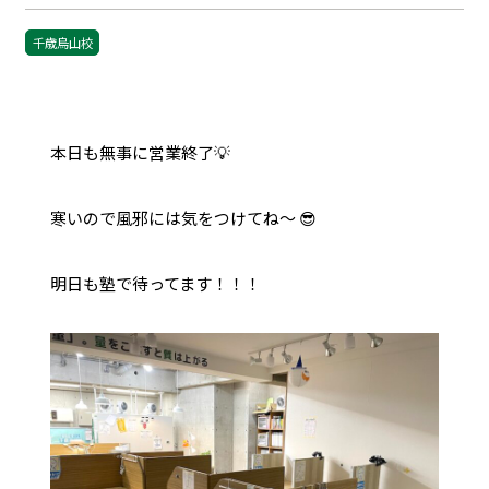
千歳烏山校
本日も無事に営業終了
💡
寒いので風邪には気をつけてね〜 😎
明日も塾で待ってます！！！