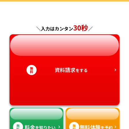
福島県
東京都
山梨県
大阪府
岡山県
佐賀県
30秒
神奈川県
長野県
兵庫県
広島県
長崎県
＼入力はカンタン
／
岐阜県
奈良県
山口県
熊本県
静岡県
和歌山県
徳島県
大分県
無
資料請求
をする
料
愛知県
香川県
宮崎県
愛媛県
鹿児島県
高知県
沖縄県
無
無
料金
無料体験
を知りたい
を予約
料
料