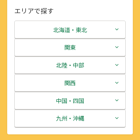
エリアで探す
北海道・東北
北海道
関東
青森県
茨城県
北陸・中部
岩手県
栃木県
新潟県
関西
宮城県
群馬県
富山県
三重県
中国・四国
秋田県
埼玉県
石川県
滋賀県
鳥取県
九州・沖縄
山形県
千葉県
福井県
京都府
島根県
福岡県