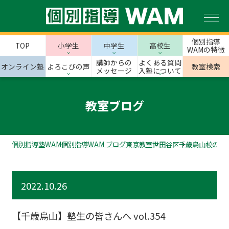
個別指導
TOP
小学生
中学生
高校生
WAMの特徴
講師からの
よくある質問
オンライン塾
よろこびの声
教室検索
メッセージ
入塾について
教室ブログ
個別指導塾WAM
個別指導WAM ブログ
東京教室
世田谷区
千歳烏山校のス
2022.10.26
【千歳烏山】塾生の皆さんへ vol.354