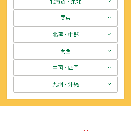
北海道・東北
北海道
関東
青森県
茨城県
北陸・中部
岩手県
栃木県
新潟県
関西
宮城県
群馬県
富山県
三重県
中国・四国
秋田県
埼玉県
石川県
滋賀県
鳥取県
九州・沖縄
山形県
千葉県
福井県
京都府
島根県
福岡県
福島県
東京都
山梨県
大阪府
岡山県
佐賀県