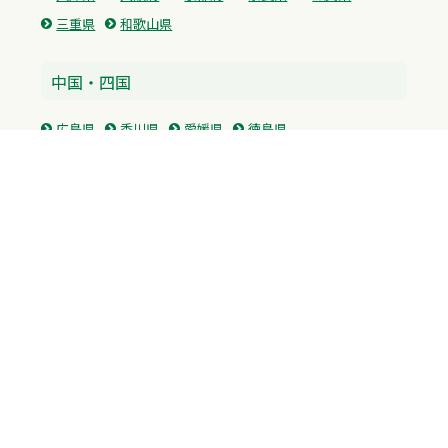
三重県
和歌山県
中国・四国
広島県
香川県
愛媛県
徳島県
九州・沖縄
福岡県
佐賀県
長崎県
熊本県
沖縄県
プライバシーポリシー
H.M.GROUP
WAMからのお知らせ
サイトマップ
自習室利用申込
成績保証制度 利用申込