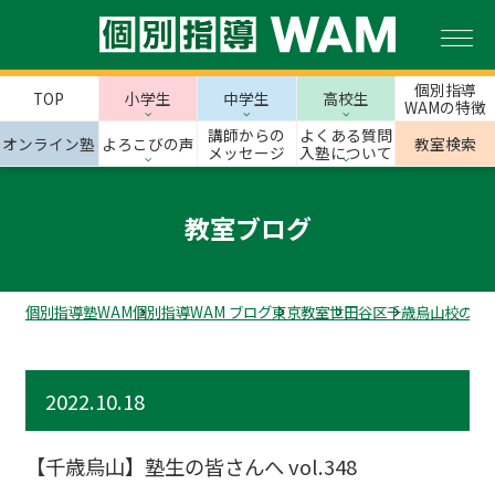
個別指導
TOP
小学生
中学生
高校生
WAMの特徴
講師からの
よくある質問
オンライン塾
よろこびの声
教室検索
メッセージ
入塾について
教室ブログ
個別指導塾WAM
個別指導WAM ブログ
東京教室
世田谷区
千歳烏山校のス
2022.10.18
【千歳烏山】塾生の皆さんへ vol.348