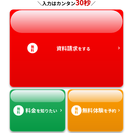
神奈川県
長野県
兵庫県
30秒
広島県
長崎県
＼入力はカンタン
／
岐阜県
奈良県
山口県
熊本県
静岡県
和歌山県
徳島県
大分県
無
資料請求
をする
愛知県
香川県
宮崎県
料
愛媛県
鹿児島県
高知県
沖縄県
無
無
料金
無料体験
を知りたい
を予約
料
料