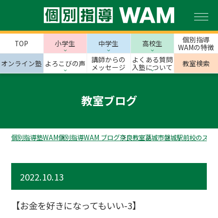
個別指導
TOP
小学生
中学生
高校生
WAMの特徴
講師からの
よくある質問
オンライン塾
よろこびの声
教室検索
メッセージ
入塾について
教室ブログ
個別指導塾WAM
個別指導WAM ブログ
奈良教室
葛城市
磐城駅前校のスタ
2022.10.13
【お金を好きになってもいい-3】