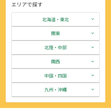
エリアで探す
北海道・東北
北海道
関東
青森県
茨城県
北陸・中部
岩手県
栃木県
新潟県
関西
宮城県
群馬県
富山県
三重県
中国・四国
秋田県
埼玉県
石川県
滋賀県
鳥取県
九州・沖縄
山形県
千葉県
福井県
京都府
島根県
福岡県