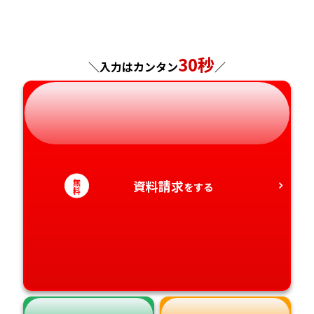
福島県
東京都
山梨県
大阪府
岡山県
佐賀県
神奈川県
長野県
兵庫県
広島県
長崎県
30秒
＼入力はカンタン
／
岐阜県
奈良県
山口県
熊本県
静岡県
和歌山県
徳島県
大分県
愛知県
香川県
宮崎県
無
資料請求
をする
料
愛媛県
鹿児島県
高知県
沖縄県