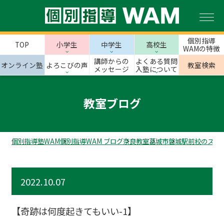
個別指導
TOP
小学生
中学生
高校生
WAMの特徴
講師からの
よくある質問
オンライン塾
よろこびの声
教室検索
メッセージ
入塾について
教室ブログ
個別指導塾WAM
個別指導WAM ブログ
奈良教室
葛城市
磐城駅前校のスタ
2022.10.07
【奇跡は何度起きてもいい-1】