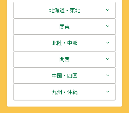
北海道・東北
北海道
関東
青森県
茨城県
北陸・中部
岩手県
栃木県
新潟県
関西
宮城県
群馬県
富山県
三重県
中国・四国
秋田県
埼玉県
石川県
滋賀県
鳥取県
九州・沖縄
山形県
千葉県
福井県
京都府
島根県
福岡県
福島県
東京都
山梨県
大阪府
岡山県
佐賀県