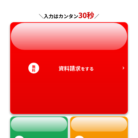
神奈川県
長野県
兵庫県
広島県
長崎県
30秒
＼入力はカンタン
／
岐阜県
奈良県
山口県
熊本県
静岡県
和歌山県
徳島県
大分県
愛知県
香川県
宮崎県
無
資料請求
をする
料
愛媛県
鹿児島県
高知県
沖縄県