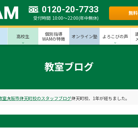
0120-20-7733
無料
受付時間 10:00～22:00(年中無休)
個別指導
高校生
オンライン塾
よろこびの声
WAMの特徴
教室ブログ
教室
大阪市
弁天町校のスタッフブログ
弁天町校、1年が経ちました。