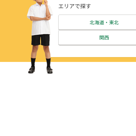
エリアで探す
北海道・東北
北海道
関西
青森県
三重県
岩手県
滋賀県
宮城県
京都府
秋田県
大阪府
山形県
兵庫県
福島県
奈良県