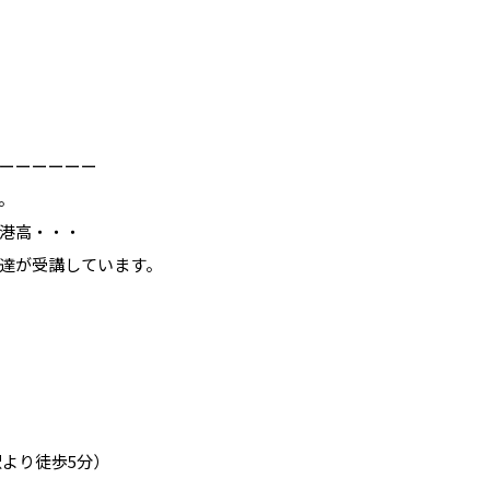
ーーーーーー
。
港高・・・
達が受講しています。
駅より徒歩5分）