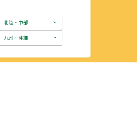
北陸・中部
新潟県
九州・沖縄
富山県
福岡県
石川県
佐賀県
福井県
長崎県
山梨県
熊本県
長野県
大分県
岐阜県
宮崎県