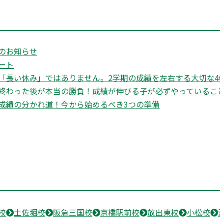
のお知らせ
ート
「長い休み」ではありません。2学期の成績を左右する大切な4
終わった後が本当の勝負！成績が伸びる子が必ずやっているこ
成績の分かれ道！今から始めるべき3つの準備
校
土佐堀校
阪急三国校
京橋駅前校
放出東校
小松校