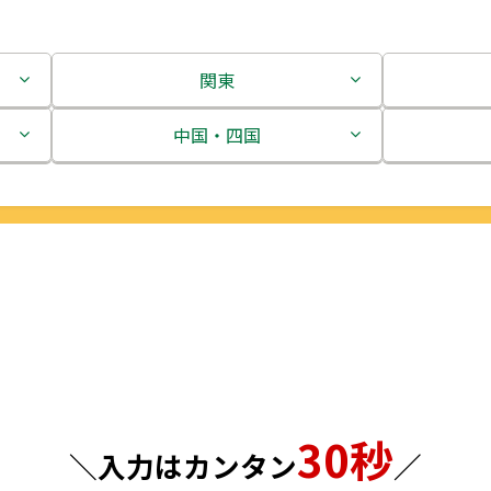
関東
茨城県
中国・四国
栃木県
鳥取県
群馬県
島根県
埼玉県
岡山県
千葉県
広島県
東京都
山口県
30秒
神奈川県
徳島県
＼入力はカンタン
／