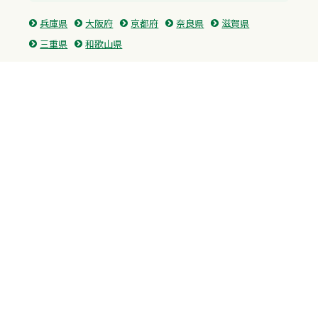
兵庫県
大阪府
京都府
奈良県
滋賀県
三重県
和歌山県
中国・四国
広島県
香川県
愛媛県
徳島県
九州・沖縄
福岡県
佐賀県
長崎県
熊本県
沖縄県
プライバシーポリシー
H.M.GROUP
WAMからのお知らせ
サイトマップ