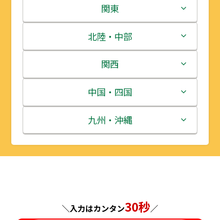
北海道
関東
青森県
茨城県
北陸・中部
岩手県
栃木県
新潟県
関西
宮城県
群馬県
富山県
三重県
中国・四国
秋田県
埼玉県
石川県
滋賀県
鳥取県
九州・沖縄
山形県
千葉県
福井県
京都府
島根県
福岡県
福島県
東京都
山梨県
大阪府
岡山県
佐賀県
神奈川県
長野県
兵庫県
広島県
長崎県
30秒
＼入力はカンタン
／