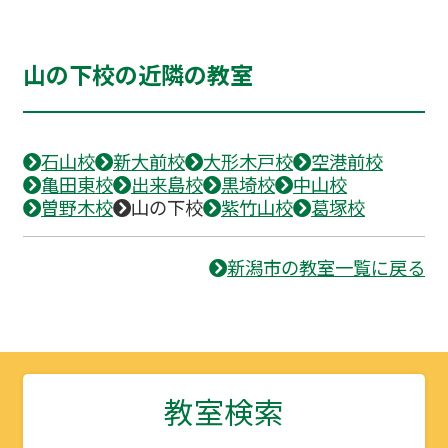
山の下校の近隣の教室
石山校
新大前校
大形木戸校
空港前校
亀田東校
出来島校
黒埼校
中山校
曽野木校
山の下校
紫竹山校
葛塚校
新潟市の教室一覧に戻る
教室検索