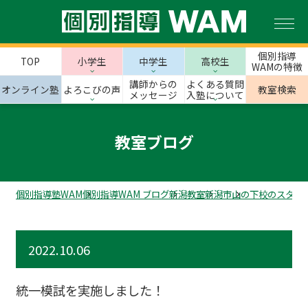
個別指導
TOP
小学生
中学生
高校生
WAMの特徴
講師からの
よくある質問
オンライン塾
よろこびの声
教室検索
メッセージ
入塾について
教室ブログ
個別指導塾WAM
個別指導WAM ブログ
新潟教室
新潟市
山の下校のスタッ
2022.10.06
統一模試を実施しました！