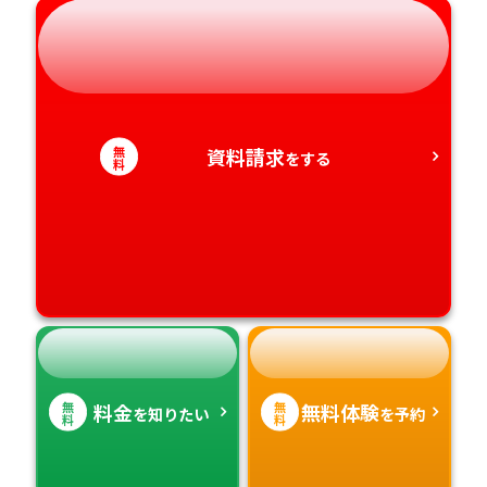
岐阜県
奈良県
山口県
熊本県
静岡県
和歌山県
徳島県
大分県
愛知県
香川県
宮崎県
無
資料請求
をする
料
愛媛県
鹿児島県
高知県
沖縄県
無
無
料金
無料体験
を知りたい
を予約
料
料