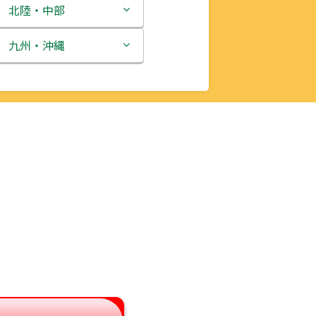
北陸・中部
新潟県
九州・沖縄
富山県
福岡県
石川県
佐賀県
福井県
長崎県
山梨県
熊本県
長野県
大分県
岐阜県
宮崎県
静岡県
鹿児島県