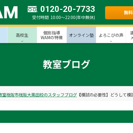
0120-20-7733
無料
受付時間 10:00～22:00(年中無休)
個別指導
高校生
オンライン塾
よろこびの声
WAMの特徴
教室ブログ
教室
松阪市
松阪大黒田校のスタッフブログ
【模試の必要性】どうして模