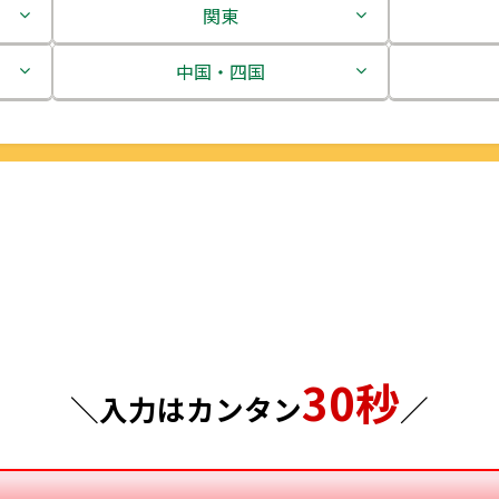
関東
茨城県
中国・四国
栃木県
鳥取県
群馬県
島根県
埼玉県
岡山県
千葉県
広島県
東京都
山口県
30秒
神奈川県
徳島県
＼入力はカンタン
／
香川県