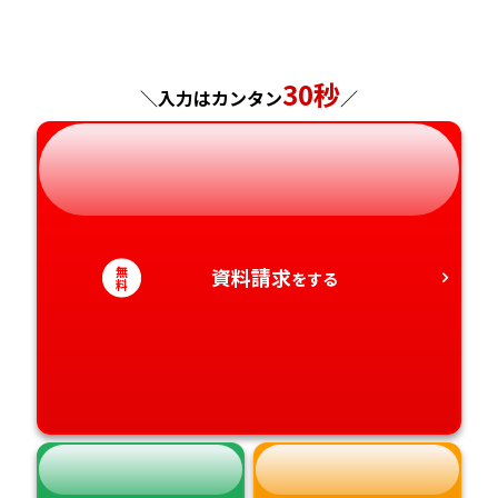
福島県
東京都
山梨県
大阪府
岡山県
佐賀県
神奈川県
長野県
兵庫県
広島県
長崎県
30秒
＼入力はカンタン
／
岐阜県
奈良県
山口県
熊本県
静岡県
和歌山県
徳島県
大分県
愛知県
香川県
宮崎県
無
資料請求
をする
料
愛媛県
鹿児島県
高知県
沖縄県