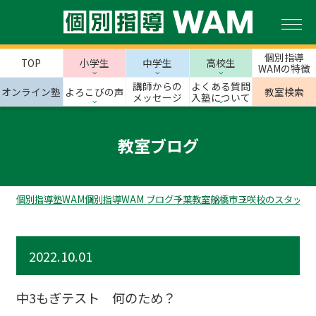
個別指導
TOP
小学生
中学生
高校生
WAMの特徴
講師からの
よくある質問
オンライン塾
よろこびの声
教室検索
メッセージ
入塾について
教室ブログ
個別指導塾WAM
個別指導WAM ブログ
千葉教室
船橋市
三咲校のスタッフ
2022.10.01
中3もぎテスト 何のため？