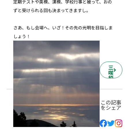
定期テストや英検、漢検、学校行事と被って、おの
ずと受けられる回も決まってきますし。
さあ、もし会場へ、いざ！その先の光明を目指しま
しょう！
三
咲
校
の
詳
細
ペ
この記事
ー
をシェア
ジ
へ