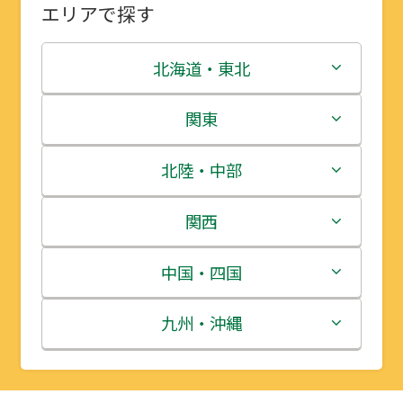
エリアで探す
北海道・東北
北海道
関東
青森県
茨城県
北陸・中部
岩手県
栃木県
新潟県
関西
宮城県
群馬県
富山県
三重県
中国・四国
秋田県
埼玉県
石川県
滋賀県
鳥取県
九州・沖縄
山形県
千葉県
福井県
京都府
島根県
福岡県