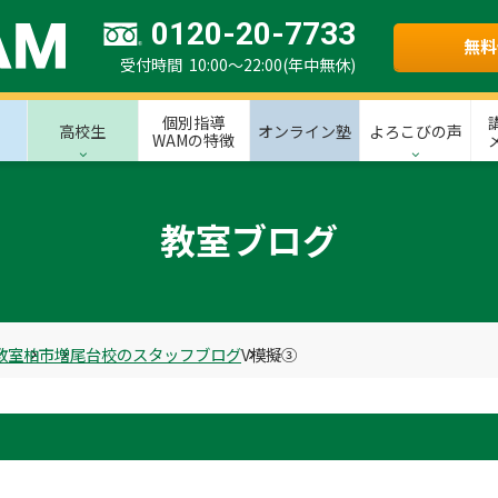
0120-20-7733
無料
受付時間 10:00～22:00(年中無休)
個別指導
高校生
オンライン塾
よろこびの声
WAMの特徴
教室ブログ
教室
柏市
増尾台校のスタッフブログ
V模擬③