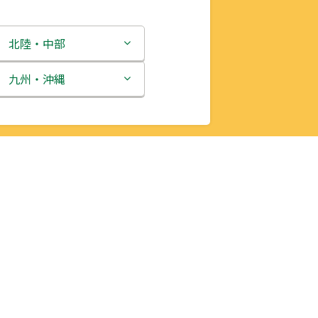
北陸・中部
新潟県
九州・沖縄
富山県
福岡県
石川県
佐賀県
福井県
長崎県
山梨県
熊本県
長野県
大分県
岐阜県
宮崎県