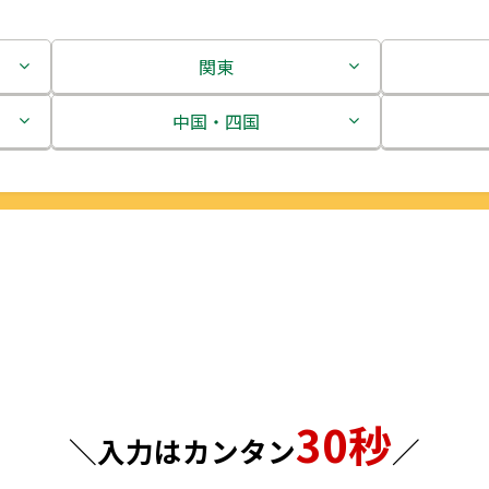
関東
茨城県
中国・四国
栃木県
鳥取県
群馬県
島根県
埼玉県
岡山県
千葉県
広島県
東京都
山口県
30秒
神奈川県
徳島県
＼入力はカンタン
／