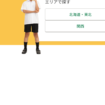
エリアで探す
北海道・東北
北海道
関西
青森県
三重県
岩手県
滋賀県
宮城県
京都府
秋田県
大阪府
山形県
兵庫県
福島県
奈良県