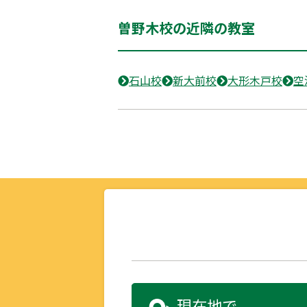
曽野木校の近隣の教室
石山校
新大前校
大形木戸校
空
現在地で