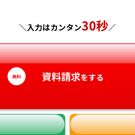
東京都
山口県
30秒
神奈川県
徳島県
＼入力はカンタン
／
香川県
愛媛県
高知県
資料請求
をする
無料