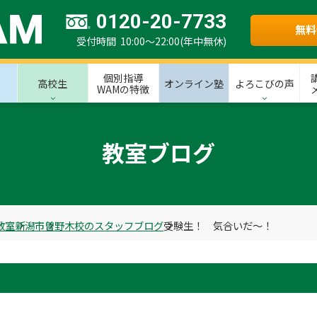
0120-20-7733
無料
受付時間 10:00～22:00(年中無休)
個別指導
高校生
オンライン塾
よろこびの声
WAMの特徴
教室ブログ
教室
新潟市
曽野木校のスタッフブログ
受験生！ 気合いだ～！