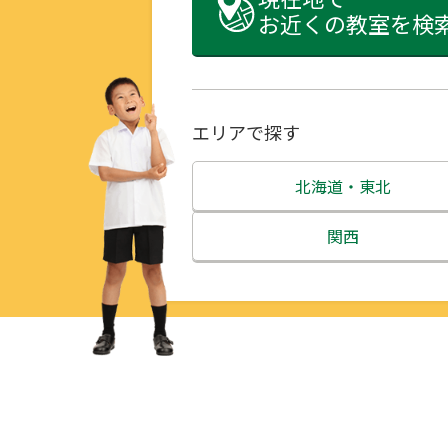
お近くの教室を検
エリアで探す
北海道・東北
北海道
関西
青森県
三重県
岩手県
滋賀県
宮城県
京都府
秋田県
大阪府