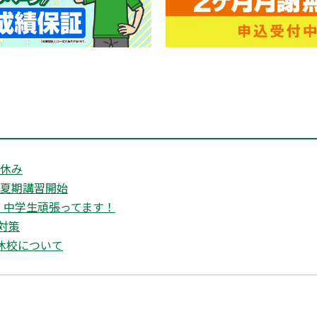
盆休み
 夏期講習開始
・中学生頑張ってます！
対策
W休校について