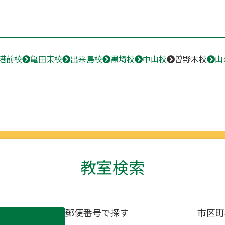
港前校
亀田東校
出来島校
黒埼校
中山校
曽野木校
山
教室検索
郵便番号で探す
市区町