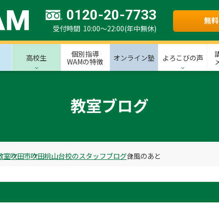
0120-20-7733
無料
受付時間 10:00～22:00(年中無休)
個別指導
高校生
オンライン塾
よろこびの声
WAMの特徴
教室ブログ
教室
吹田市
吹田桃山台校のスタッフブログ
台風のあと