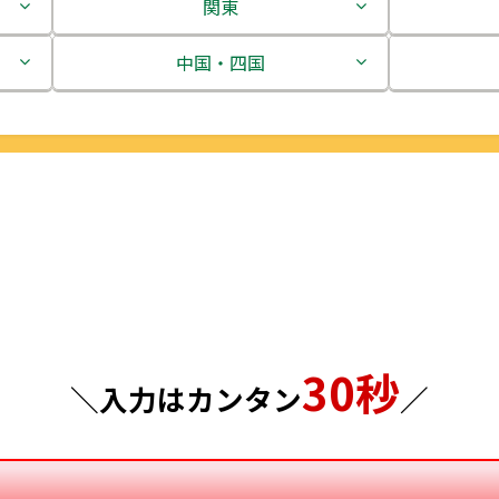
関東
茨城県
中国・四国
栃木県
鳥取県
群馬県
島根県
埼玉県
岡山県
千葉県
広島県
東京都
山口県
30秒
神奈川県
徳島県
＼入力はカンタン
／
香川県
愛媛県