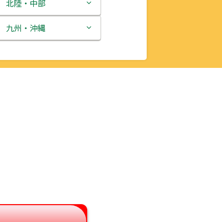
北陸・中部
新潟県
九州・沖縄
富山県
福岡県
石川県
佐賀県
福井県
長崎県
山梨県
熊本県
長野県
大分県
岐阜県
宮崎県
静岡県
鹿児島県
愛知県
沖縄県