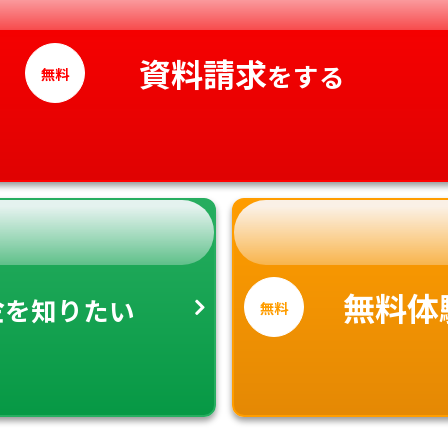
高知県
資料請求
をする
無料
金
無料体
を知りたい
無料