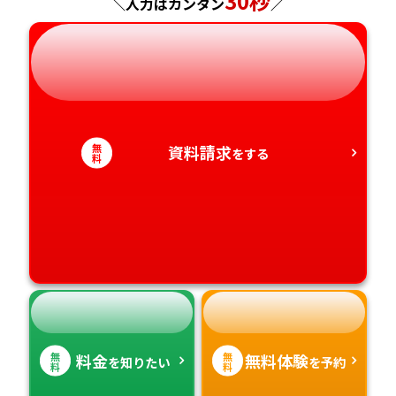
30秒
＼入力はカンタン
／
岐阜県
奈良県
山口県
熊本県
静岡県
和歌山県
徳島県
大分県
愛知県
香川県
宮崎県
無
資料請求
をする
料
愛媛県
鹿児島県
高知県
沖縄県
無
無
料金
無料体験
を知りたい
を予約
料
料