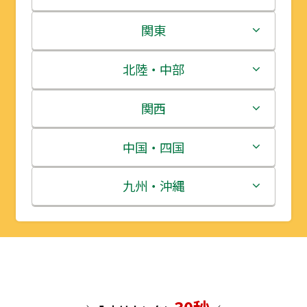
北海道
関東
青森県
茨城県
北陸・中部
岩手県
栃木県
新潟県
関西
宮城県
群馬県
富山県
三重県
中国・四国
秋田県
埼玉県
石川県
滋賀県
鳥取県
九州・沖縄
山形県
千葉県
福井県
京都府
島根県
福岡県
福島県
東京都
山梨県
大阪府
岡山県
佐賀県
神奈川県
長野県
兵庫県
広島県
長崎県