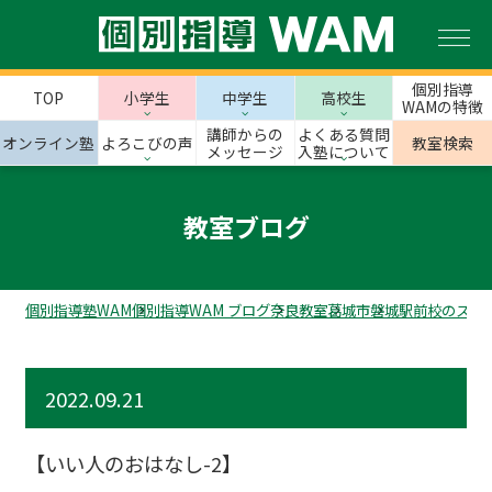
個別指導
TOP
小学生
中学生
高校生
WAMの特徴
講師からの
よくある質問
オンライン塾
よろこびの声
教室検索
メッセージ
入塾について
教室ブログ
個別指導塾WAM
個別指導WAM ブログ
奈良教室
葛城市
磐城駅前校のスタ
2022.09.21
【いい人のおはなし-2】