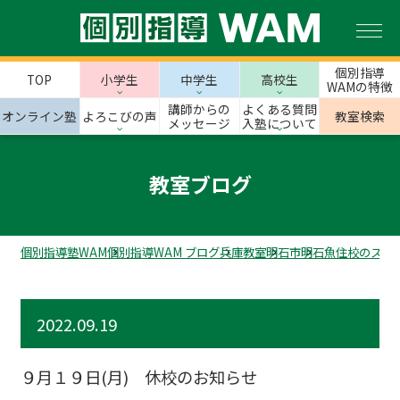
個別指導
TOP
小学生
中学生
高校生
WAMの特徴
講師からの
よくある質問
オンライン塾
よろこびの声
教室検索
メッセージ
入塾について
教室ブログ
個別指導塾WAM
個別指導WAM ブログ
兵庫教室
明石市
明石魚住校のスタ
2022.09.19
９月１９日(月) 休校のお知らせ