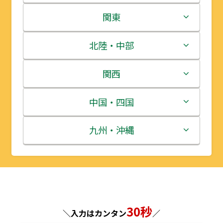
北海道
関東
青森県
茨城県
北陸・中部
岩手県
栃木県
新潟県
関西
宮城県
群馬県
富山県
三重県
中国・四国
秋田県
埼玉県
石川県
滋賀県
鳥取県
九州・沖縄
山形県
千葉県
福井県
京都府
島根県
福岡県
福島県
東京都
山梨県
大阪府
岡山県
佐賀県
30秒
神奈川県
長野県
兵庫県
広島県
長崎県
＼入力はカンタン
／