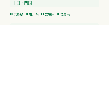
中国・四国
広島県
香川県
愛媛県
徳島県
九州・沖縄
福岡県
佐賀県
長崎県
熊本県
沖縄県
プライバシーポリシー
H.M.GROUP
WAMからのお知らせ
サイトマップ
自習室利用申込
成績保証制度 利用申込
Copyright © 2023 Whole Ability Making WAM. All Rights Reserved.