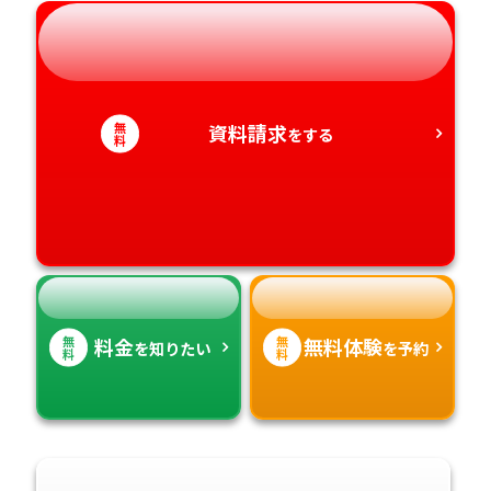
岐阜県
奈良県
山口県
熊本県
静岡県
和歌山県
徳島県
大分県
無
資料請求
をする
料
愛知県
香川県
宮崎県
愛媛県
鹿児島県
高知県
沖縄県
無
無
料金
無料体験
を知りたい
を予約
料
料