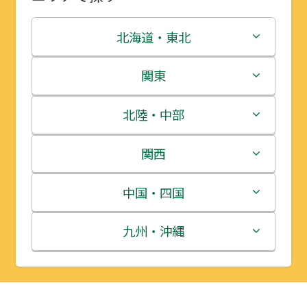
北海道・東北
北海道
関東
青森県
茨城県
北陸・中部
岩手県
栃木県
新潟県
関西
宮城県
群馬県
富山県
三重県
中国・四国
秋田県
埼玉県
石川県
滋賀県
鳥取県
九州・沖縄
山形県
千葉県
福井県
京都府
島根県
福岡県
福島県
東京都
山梨県
大阪府
岡山県
佐賀県