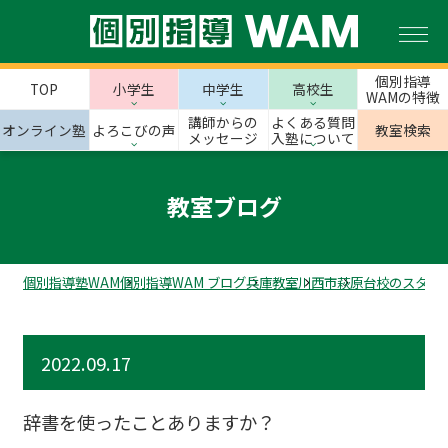
個別指導
TOP
小学生
中学生
高校生
WAMの特徴
講師からの
よくある質問
オンライン塾
よろこびの声
教室検索
メッセージ
入塾について
教室ブログ
個別指導塾WAM
個別指導WAM ブログ
兵庫教室
川西市
萩原台校のスタッ
2022.09.17
辞書を使ったことありますか？