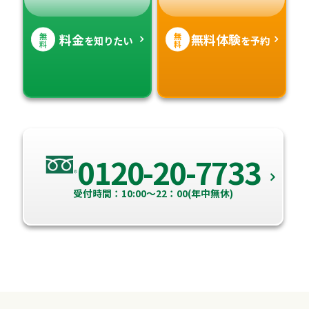
無
無
料金
無料体験
を知りたい
を予約
料
料
0120-20-7733
受付時間：10:00～22：00(年中無休)