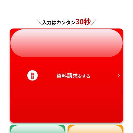
神奈川県
長野県
兵庫県
広島県
長崎県
30秒
＼入力はカンタン
／
岐阜県
奈良県
山口県
熊本県
静岡県
和歌山県
徳島県
大分県
愛知県
香川県
宮崎県
無
資料請求
をする
料
愛媛県
鹿児島県
高知県
沖縄県