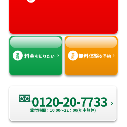
愛知県
香川県
宮崎県
愛媛県
鹿児島県
高知県
沖縄県
無
無
料金
無料体験
を知りたい
を予約
料
料
0120-20-7733
受付時間：10:00～22：00(年中無休)