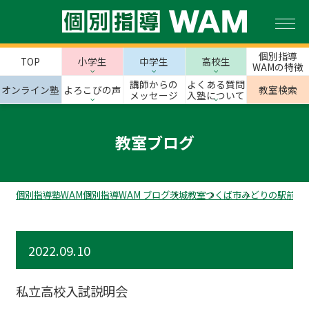
個別指導
TOP
小学生
中学生
高校生
WAMの特徴
講師からの
よくある質問
オンライン塾
よろこびの声
教室検索
メッセージ
入塾について
教室ブログ
個別指導塾WAM
個別指導WAM ブログ
茨城教室
つくば市
みどりの駅前校
2022.09.10
私立高校入試説明会