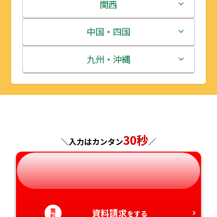
岩手県
栃木県
新潟県
関西
宮城県
群馬県
富山県
三重県
中国・四国
秋田県
埼玉県
石川県
滋賀県
鳥取県
九州・沖縄
山形県
千葉県
福井県
京都府
島根県
福岡県
福島県
東京都
山梨県
大阪府
岡山県
佐賀県
神奈川県
30秒
長野県
兵庫県
広島県
長崎県
＼入力はカンタン
／
岐阜県
奈良県
山口県
熊本県
静岡県
和歌山県
徳島県
大分県
無
資料請求
をする
料