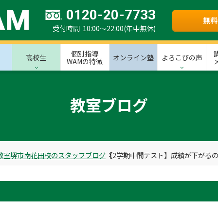
0120-20-7733
無料
受付時間 10:00～22:00(年中無休)
個別指導
高校生
オンライン塾
よろこびの声
WAMの特徴
教室ブログ
教室
堺市
南花田校のスタッフブログ
【2学期中間テスト】成績が下がる