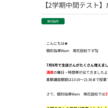
【2学期中間テスト】
南花田校
こんにちは🍀
個別指導Wam 南花田校です🥰
7月8月で生徒さんがたくさん増えました＼
満席
の曜日・時間帯が出てきましたよ
夏期講習期間は13:10～21:30まで
さて、個別指導Wam 南花田校では