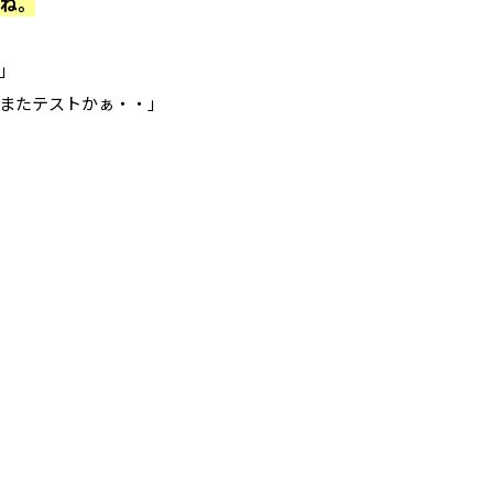
ね。
」
またテストかぁ・・」