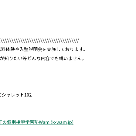
////////////////////////////////////////////
無料体験や入塾説明会を実施しております。
が知りたい等どんな内容でも構いません。
ズシャレット102
個別指導学習塾Wam (k-wam.jp)