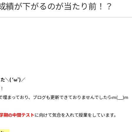
成績が下がるのが当たり前！？
( ‘ω’)／
！
授業で埋まっており、ブログも更新できておりませんでした💦m(__)m
2学期の中間テスト
に向けて気合を入れて授業をしています。