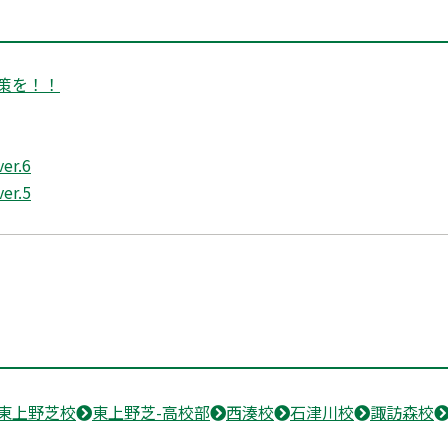
策を！！
r.6
r.5
東上野芝校
東上野芝-高校部
西湊校
石津川校
諏訪森校