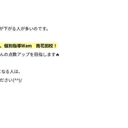
が下がる人が多いのです。
、個別指導Wam 南花田校！
んの点数アップを目指します🔥
になる人は、
い(^^)/