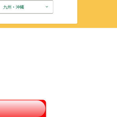
新潟県
九州・沖縄
富山県
福岡県
石川県
佐賀県
福井県
長崎県
山梨県
熊本県
長野県
大分県
岐阜県
宮崎県
静岡県
鹿児島県
愛知県
沖縄県