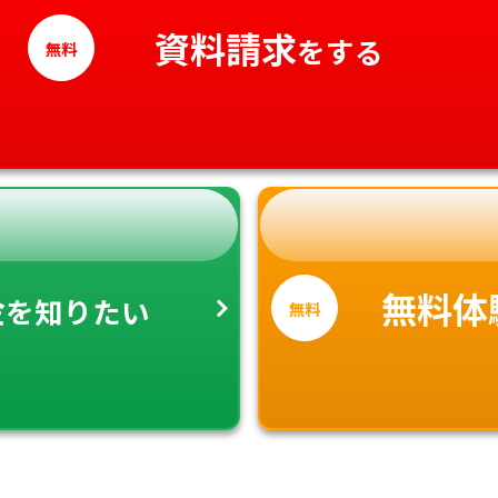
高知県
資料請求
をする
無料
金
無料体
を知りたい
無料