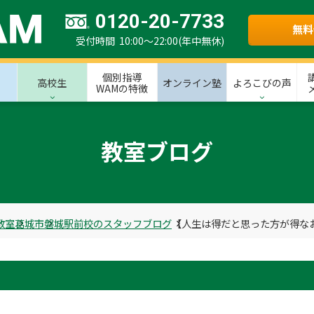
0120-20-7733
無料
受付時間 10:00～22:00(年中無休)
個別指導
高校生
オンライン塾
よろこびの声
WAMの特徴
教室ブログ
教室
葛城市
磐城駅前校のスタッフブログ
【人生は得だと思った方が得なお