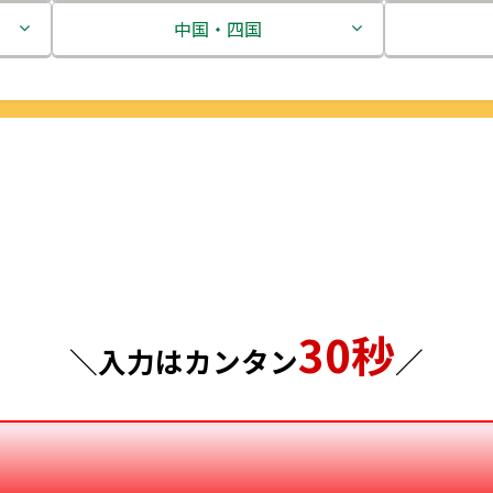
茨城県
中国・四国
栃木県
鳥取県
群馬県
島根県
埼玉県
岡山県
千葉県
広島県
東京都
山口県
30秒
神奈川県
徳島県
＼入力はカンタン
／
香川県
愛媛県