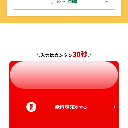
石川県
滋賀県
鳥取県
九州・沖縄
山形県
千葉県
福井県
京都府
島根県
福岡県
福島県
東京都
山梨県
大阪府
岡山県
佐賀県
神奈川県
長野県
兵庫県
広島県
長崎県
30秒
＼入力はカンタン
／
岐阜県
奈良県
山口県
熊本県
静岡県
和歌山県
徳島県
大分県
愛知県
香川県
宮崎県
無
資料請求
をする
料
愛媛県
鹿児島県