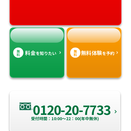
高知県
沖縄県
無
無
料金
無料体験
を知りたい
を予約
料
料
0120-20-7733
受付時間：10:00～22：00(年中無休)