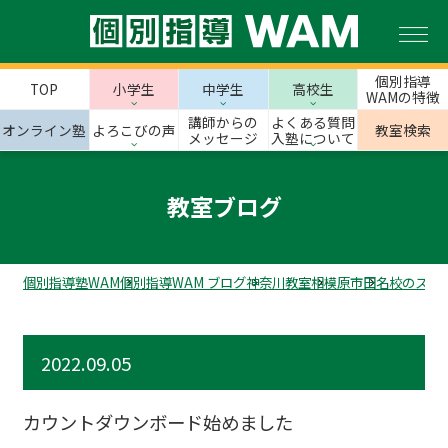
個別指導
TOP
小学生
中学生
高校生
WAMの特徴
講師からの
よくある質問
オンライン塾
よろこびの声
教室検索
メッセージ
入塾について
教室ブログ
個別指導塾WAM
個別指導WAM ブログ
神奈川教室
相模原市
田名校のスタ
2022.09.05
カウントダウンボード始めました