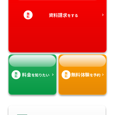
愛知県
香川県
宮崎県
無
資料請求
をする
料
愛媛県
鹿児島県
高知県
沖縄県
無
無
料金
無料体験
を知りたい
を予約
料
料