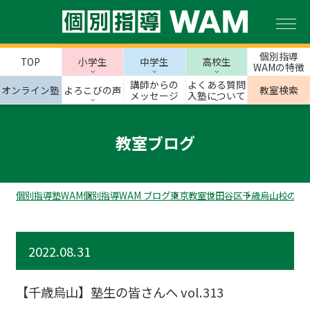
個別指導
TOP
小学生
中学生
高校生
WAMの特徴
講師からの
よくある質問
オンライン塾
よろこびの声
教室検索
メッセージ
入塾について
教室ブログ
個別指導塾WAM
個別指導WAM ブログ
東京教室
世田谷区
千歳烏山校のス
2022.08.31
【千歳烏山】塾生の皆さんへ vol.313