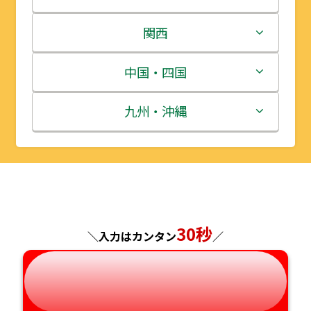
岩手県
栃木県
新潟県
関西
宮城県
群馬県
富山県
三重県
中国・四国
秋田県
埼玉県
石川県
滋賀県
鳥取県
九州・沖縄
山形県
千葉県
福井県
京都府
島根県
福岡県
福島県
東京都
山梨県
大阪府
岡山県
佐賀県
神奈川県
長野県
兵庫県
広島県
長崎県
30秒
＼入力はカンタン
／
岐阜県
奈良県
山口県
熊本県
静岡県
和歌山県
徳島県
大分県