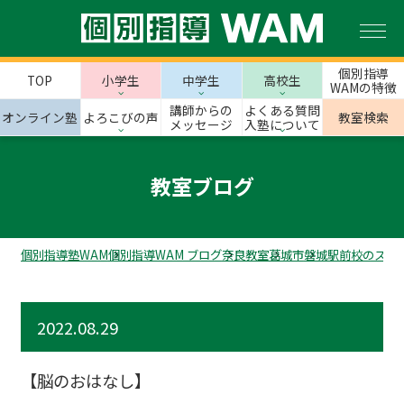
個別指導
TOP
小学生
中学生
高校生
WAMの特徴
講師からの
よくある質問
オンライン塾
よろこびの声
教室検索
メッセージ
入塾について
教室ブログ
個別指導塾WAM
個別指導WAM ブログ
奈良教室
葛城市
磐城駅前校のスタ
2022.08.29
【脳のおはなし】