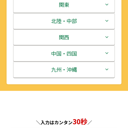
北海道
関東
青森県
茨城県
北陸・中部
岩手県
栃木県
新潟県
関西
宮城県
群馬県
富山県
三重県
中国・四国
秋田県
埼玉県
石川県
滋賀県
鳥取県
九州・沖縄
山形県
千葉県
福井県
京都府
島根県
福岡県
福島県
東京都
山梨県
大阪府
岡山県
佐賀県
神奈川県
長野県
兵庫県
広島県
長崎県
30秒
＼入力はカンタン
／