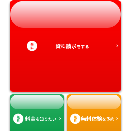
岐阜県
奈良県
山口県
熊本県
静岡県
和歌山県
徳島県
大分県
愛知県
香川県
宮崎県
無
資料請求
をする
料
愛媛県
鹿児島県
高知県
沖縄県
無
無
料金
無料体験
を知りたい
を予約
料
料