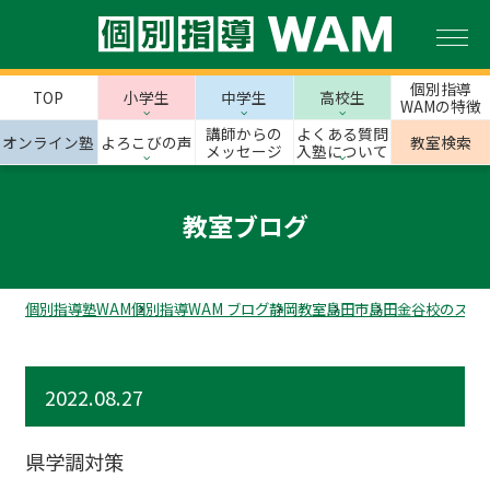
個別指導
TOP
小学生
中学生
高校生
WAMの特徴
講師からの
よくある質問
オンライン塾
よろこびの声
教室検索
メッセージ
入塾について
教室ブログ
個別指導塾WAM
個別指導WAM ブログ
静岡教室
島田市
島田金谷校のスタ
2022.08.27
県学調対策