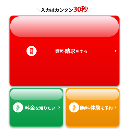
30秒
神奈川県
長野県
兵庫県
広島県
長崎県
＼入力はカンタン
／
岐阜県
奈良県
山口県
熊本県
静岡県
和歌山県
徳島県
大分県
無
資料請求
をする
料
愛知県
香川県
宮崎県
愛媛県
鹿児島県
高知県
沖縄県
無
無
料金
無料体験
を知りたい
を予約
料
料