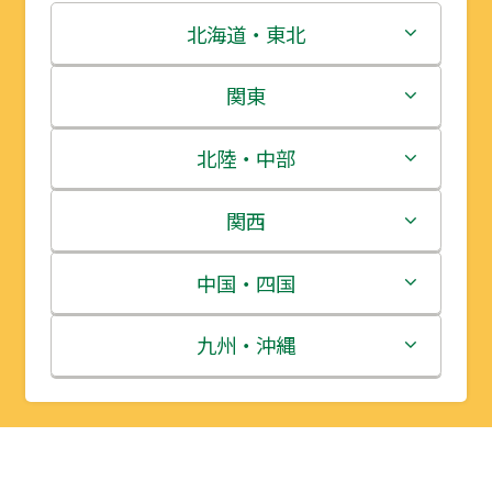
北海道・東北
北海道
関東
青森県
茨城県
北陸・中部
岩手県
栃木県
新潟県
関西
宮城県
群馬県
富山県
三重県
中国・四国
秋田県
埼玉県
石川県
滋賀県
鳥取県
九州・沖縄
山形県
千葉県
福井県
京都府
島根県
福岡県
福島県
東京都
山梨県
大阪府
岡山県
佐賀県