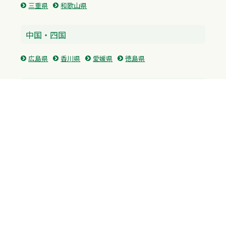
三重県
和歌山県
中国・四国
広島県
香川県
愛媛県
徳島県
九州・沖縄
福岡県
佐賀県
長崎県
熊本県
沖縄県
プライバシーポリシー
H.M.GROUP
WAMからのお知らせ
サイトマップ
自習室利用申込
成績保証制度 利用申込