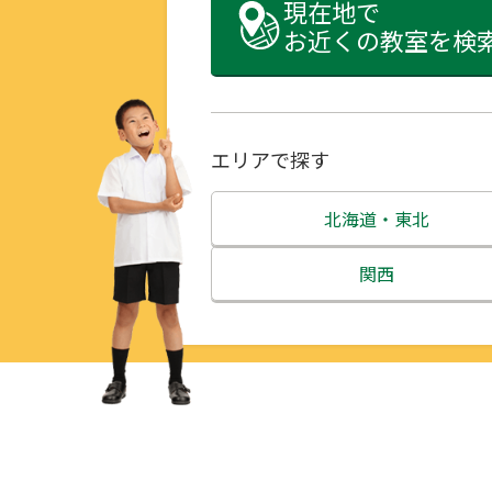
現在地で
お近くの教室を検
エリアで探す
北海道・東北
北海道
関西
青森県
三重県
岩手県
滋賀県
宮城県
京都府
秋田県
大阪府