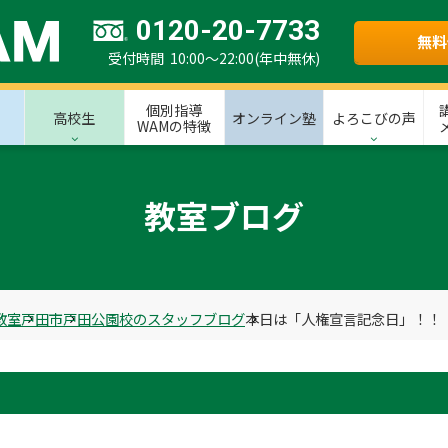
0120-20-7733
無料
受付時間 10:00～22:00(年中無休)
個別指導
高校生
オンライン塾
よろこびの声
WAMの特徴
教室ブログ
教室
戸田市
戸田公園校のスタッフブログ
本日は「人権宣言記念日」！！