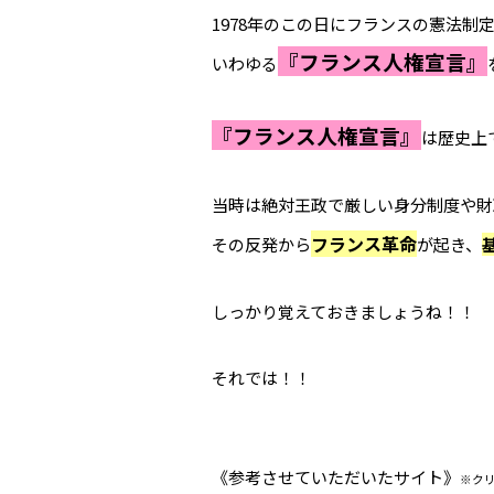
1978年のこの日にフランスの憲法
『フランス人権宣言』
いわゆる
『フランス人権宣言』
は歴史上
当時は絶対王政で厳しい身分制度や財
フランス革命
その反発から
が起き、
しっかり覚えておきましょうね！！
それでは！！
《参考させていただいたサイト》
※ク