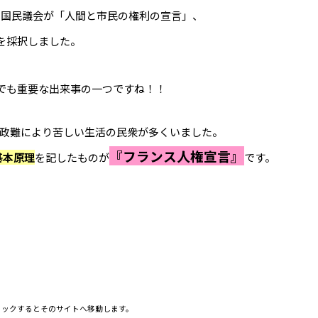
制定国民議会が「人間と市民の権利の宣言」、
を採択しました。
でも重要な出来事の一つですね！！
政難により苦しい生活の民衆が多くいました。
『フランス人権宣言』
基本原理
を記したものが
です。
リックするとそのサイトへ移動します。