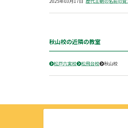
2025年03月17日
歴代王朝の名前の覚
秋山校の近隣の教室
松戸六実校
松飛台校
秋山校