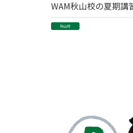
WAM秋山校の夏期講
秋山校