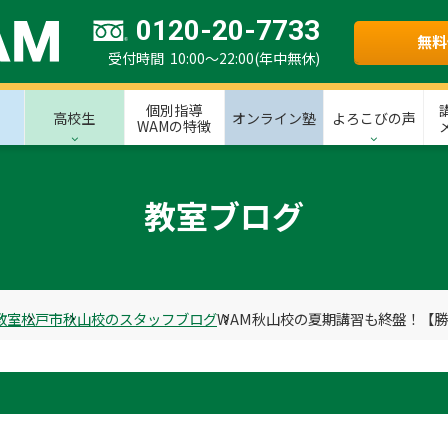
0120-20-7733
無料
受付時間 10:00～22:00(年中無休)
個別指導
高校生
オンライン塾
よろこびの声
WAMの特徴
教室ブログ
教室
松戸市
秋山校のスタッフブログ
WAM秋山校の夏期講習も終盤！【