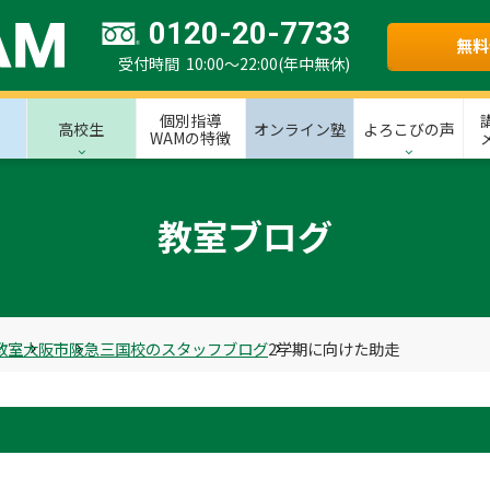
0120-20-7733
無料
受付時間 10:00～22:00(年中無休)
個別指導
高校生
オンライン塾
よろこびの声
WAMの特徴
教室ブログ
教室
大阪市
阪急三国校のスタッフブログ
2学期に向けた助走