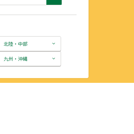
北陸・中部
新潟県
九州・沖縄
富山県
福岡県
石川県
佐賀県
福井県
長崎県
山梨県
熊本県
長野県
大分県