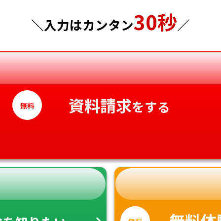
30秒
神奈川県
徳島県
＼入力はカンタン
／
香川県
愛媛県
高知県
資料請求
をする
無料
金
無料体
無料