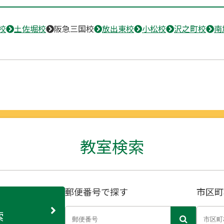
校
土佐堀校
阪急三国校
放出東校
小松校
沢之町校
南
教室検索
郵便番号で探す
市区町
索