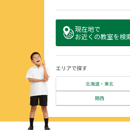
現在地で
お近くの教室を検
エリアで探す
北海道・東北
北海道
関西
青森県
三重県
岩手県
滋賀県