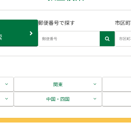
郵便番号で探す
市区町
索
関東
茨城県
中国・四国
栃木県
鳥取県
群馬県
島根県