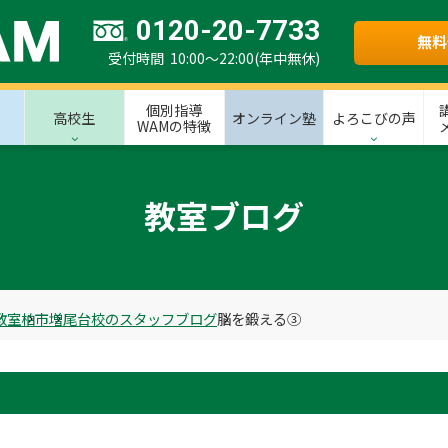
0120-20-7733
無料
受付時間 10:00～22:00(年中無休)
個別指導
高校生
オンライン塾
よろこびの声
WAMの特徴
教室ブログ
教室
柏市
増尾台校のスタッフブログ
脳を鍛える③