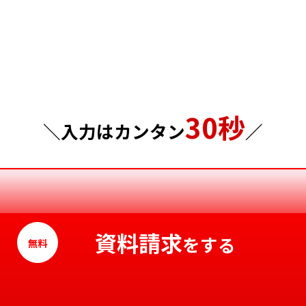
埼玉県
岡山県
千葉県
広島県
東京都
山口県
30秒
神奈川県
徳島県
＼入力はカンタン
／
香川県
愛媛県
高知県
資料請求
をする
無料