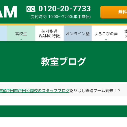
0120-20-7733
無料
受付時間 10:00～22:00(年中無休)
個別指導
高校生
オンライン塾
よろこびの声
WAMの特徴
教室ブログ
教室
戸田市
戸田公園校のスタッフブログ
割りばし鉄砲ブーム到来！？