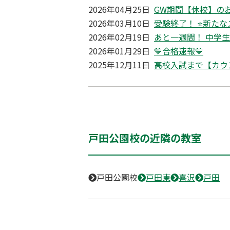
2026年04月25日
GW期間【休校】の
2026年03月10日
受験終了！ ⭐新たな
2026年02月19日
あと一週間！ 中学
2026年01月29日
💛合格速報💛
2025年12月11日
高校入試まで【カウ
戸田公園校の近隣の教室
戸田公園校
戸田東
喜沢
戸田