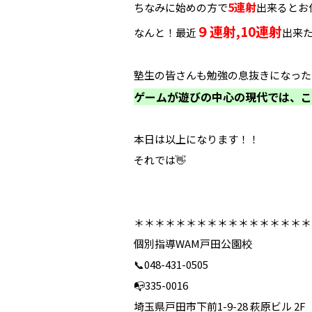
5連射
ちなみに始めの方で
出来るとお
９連射,10連射
なんと！最近
出来た
塾生の皆さんも勉強の息抜きになった
ゲームが遊びの中心の現代では、こ
本日は以上になります！！
それでは👋
＊＊＊＊＊＊＊＊＊＊＊＊＊＊＊＊＊
個別指導WAM戸田公園校
📞048-431-0505
📭335-0016
埼玉県戸田市下前1-9-28 萩原ビル 2F