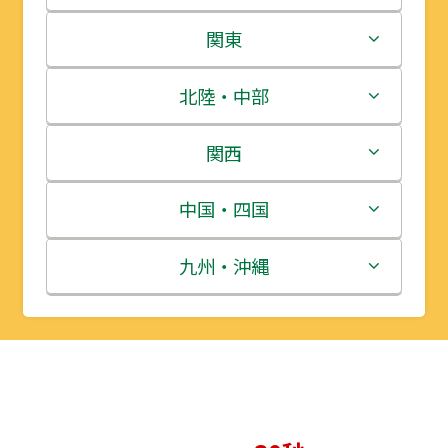
北海道
関東
青森県
茨城県
北陸・中部
岩手県
栃木県
新潟県
関西
宮城県
群馬県
富山県
三重県
中国・四国
秋田県
埼玉県
石川県
滋賀県
鳥取県
九州・沖縄
山形県
千葉県
福井県
京都府
島根県
福岡県
福島県
東京都
山梨県
大阪府
岡山県
佐賀県
神奈川県
長野県
兵庫県
広島県
長崎県