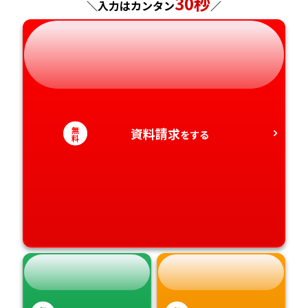
30秒
＼入力はカンタン
／
岐阜県
奈良県
山口県
熊本県
静岡県
和歌山県
徳島県
大分県
愛知県
香川県
宮崎県
無
資料請求
をする
料
愛媛県
鹿児島県
高知県
沖縄県