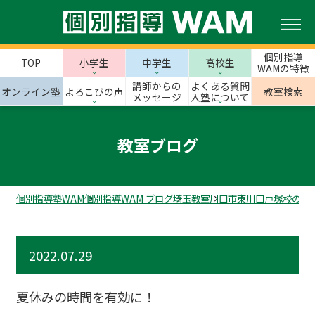
個別指導
TOP
小学生
中学生
高校生
WAMの特徴
講師からの
よくある質問
オンライン塾
よろこびの声
教室検索
メッセージ
入塾について
教室ブログ
個別指導塾WAM
個別指導WAM ブログ
埼玉教室
川口市
東川口戸塚校のス
2022.07.29
夏休みの時間を有効に！