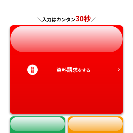
神奈川県
長野県
兵庫県
広島県
長崎県
30秒
＼入力はカンタン
／
岐阜県
奈良県
山口県
熊本県
静岡県
和歌山県
徳島県
大分県
愛知県
香川県
宮崎県
無
資料請求
をする
料
愛媛県
鹿児島県
高知県
沖縄県