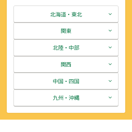
北海道・東北
北海道
関東
青森県
茨城県
北陸・中部
岩手県
栃木県
新潟県
関西
宮城県
群馬県
富山県
三重県
中国・四国
秋田県
埼玉県
石川県
滋賀県
鳥取県
九州・沖縄
山形県
千葉県
福井県
京都府
島根県
福岡県
福島県
東京都
山梨県
大阪府
岡山県
佐賀県