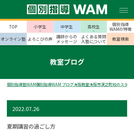
個別指導
TOP
小学生
中学生
高校生
WAMの特徴
講師からの
よくある質問
オンライン塾
よろこびの声
教室検索
メッセージ
入塾について
教室ブログ
個別指導塾WAM
個別指導WAM ブログ
大阪教室
大阪市
沢之町校のスタッ
2022.07.26
夏期講習の過ごし方