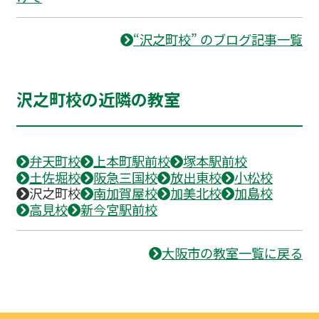
“沢之町校” のブログ記事一覧
沢之町校の近隣の教室
弁天町校
上本町駅前校
塚本駅前校
土佐堀校
阪急三国校
放出東校
小松校
沢之町校
南加賀屋校
加美北校
加島校
高見校
新今宮駅前校
大阪市の教室一覧に戻る