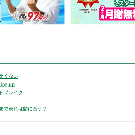
弱くない
ng up
トブレイク
まで戻れば間に合う？