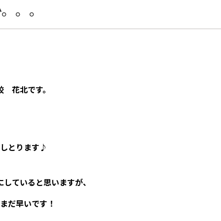
か。。。
校 花北です。
しとります♪
にしていると思いますが、
まだ早いです！