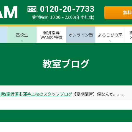
0120-20-7733
無料
受付時間 10:00～22:00(年中無休)
個別指導
高校生
オンライン塾
よろこびの声
WAMの特徴
教室ブログ
川教室
綾瀬市
深谷上校のスタッフブログ
【夏期講習】僕なんか。。。