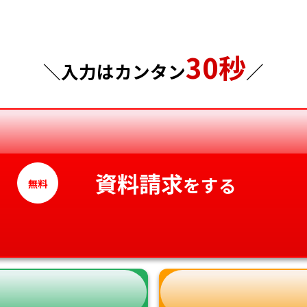
東京都
山口県
30秒
神奈川県
徳島県
＼入力はカンタン
／
香川県
愛媛県
高知県
資料請求
をする
無料