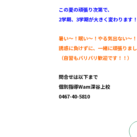
この夏の頑張り次第で、
2学期、3学期が大きく変わります
暑い～！眠い～！やる気出ない～！
誘惑に負けずに、一緒に頑張りまし
（自習もバリバリ歓迎です！！）
問合せは以下まで
個別指導Wam深谷上校
0467-40-5810
綾瀬市 海老名市 さがみ野 深谷上 深谷中 深谷南 寺尾本町 小園 早川城山 塾 個別指導 定期試験 テスト 綾北中 綾瀬中 城山中 北の台中 綾瀬小 綾北小 寺尾小 綾西小 受験 個別塾 綾瀬 綾瀬西 座間 海老名 有馬 東海大相模 数学 英語 国語 理科 社会 プログラミング 英会話 英検