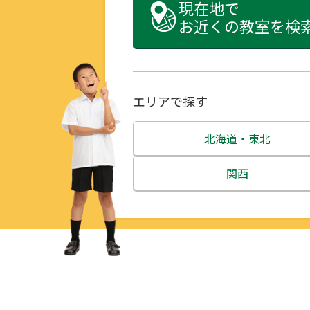
現在地で
お近くの教室を検
エリアで探す
北海道・東北
北海道
関西
青森県
三重県
岩手県
滋賀県
宮城県
京都府
秋田県
大阪府