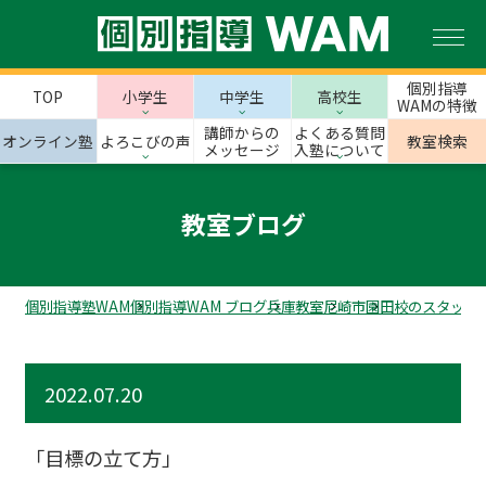
個別指導
TOP
小学生
中学生
高校生
WAMの特徴
講師からの
よくある質問
オンライン塾
よろこびの声
教室検索
メッセージ
入塾について
教室ブログ
個別指導塾WAM
個別指導WAM ブログ
兵庫教室
尼崎市
園田校のスタッフ
2022.07.20
「目標の立て方」