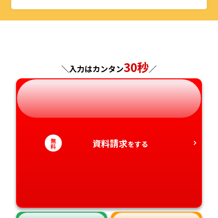
山形県
千葉県
福井県
京都府
島根県
福岡県
福島県
東京都
山梨県
大阪府
岡山県
佐賀県
神奈川県
長野県
兵庫県
広島県
30秒
長崎県
＼入力はカンタン
／
岐阜県
奈良県
山口県
熊本県
静岡県
和歌山県
徳島県
大分県
無
資料請求
愛知県
をする
香川県
宮崎県
料
愛媛県
鹿児島県
高知県
沖縄県