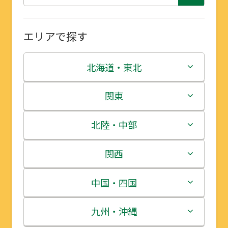
エリアで探す
北海道・東北
北海道
関東
青森県
茨城県
北陸・中部
岩手県
栃木県
新潟県
関西
宮城県
群馬県
富山県
三重県
中国・四国
秋田県
埼玉県
石川県
滋賀県
鳥取県
九州・沖縄