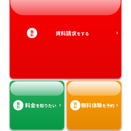
静岡県
和歌山県
徳島県
大分県
愛知県
香川県
宮崎県
無
資料請求
をする
料
愛媛県
鹿児島県
高知県
沖縄県
無
無
料金
無料体験
を知りたい
を予約
料
料