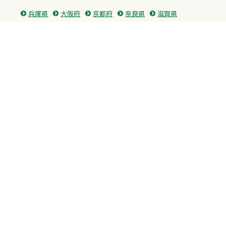
兵庫県
大阪府
京都府
奈良県
滋賀県
三重県
和歌山県
中国・四国
広島県
香川県
愛媛県
徳島県
九州・沖縄
福岡県
佐賀県
長崎県
熊本県
沖縄県
プライバシーポリシー
H.M.GROUP
WAMからのお知らせ
サイトマップ