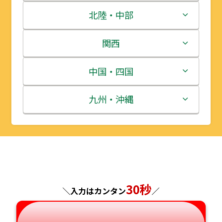
青森県
茨城県
北陸・中部
岩手県
栃木県
新潟県
関西
宮城県
群馬県
富山県
三重県
中国・四国
秋田県
埼玉県
石川県
滋賀県
鳥取県
九州・沖縄
山形県
千葉県
福井県
京都府
島根県
福岡県
福島県
東京都
山梨県
大阪府
岡山県
佐賀県
神奈川県
長野県
兵庫県
広島県
長崎県
30秒
＼入力はカンタン
／
岐阜県
奈良県
山口県
熊本県