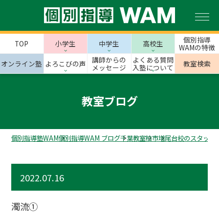
個別指導
TOP
小学生
中学生
高校生
WAMの特徴
講師からの
よくある質問
オンライン塾
よろこびの声
教室検索
メッセージ
入塾について
教室ブログ
個別指導塾WAM
個別指導WAM ブログ
千葉教室
柏市
増尾台校のスタッフ
2022.07.16
濁流①