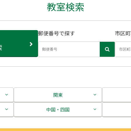
教室検索
郵便番号で探す
市区町
索
関東
茨城県
中国・四国
栃木県
鳥取県