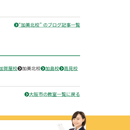
“加美北校” のブログ記事一覧
加賀屋校
加美北校
加島校
高見校
大阪市の教室一覧に戻る