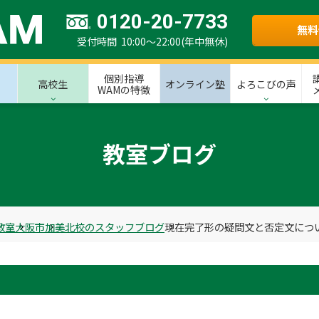
0120-20-7733
無料
受付時間 10:00～22:00(年中無休)
個別指導
高校生
オンライン塾
よろこびの声
WAMの特徴
教室ブログ
教室
大阪市
加美北校のスタッフブログ
現在完了形の疑問文と否定文につ