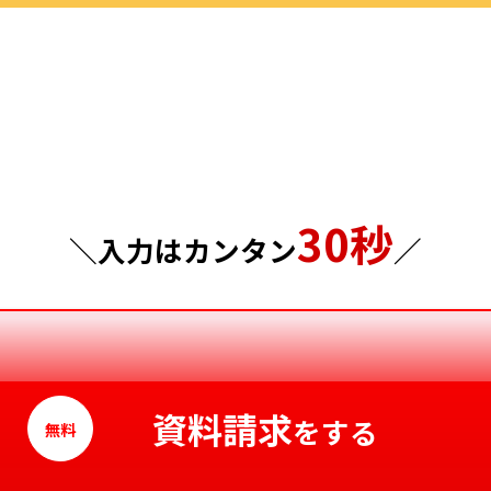
群馬県
島根県
埼玉県
岡山県
千葉県
広島県
東京都
山口県
30秒
神奈川県
徳島県
＼入力はカンタン
／
香川県
愛媛県
高知県
資料請求
をする
無料