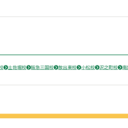
校
土佐堀校
阪急三国校
放出東校
小松校
沢之町校
南