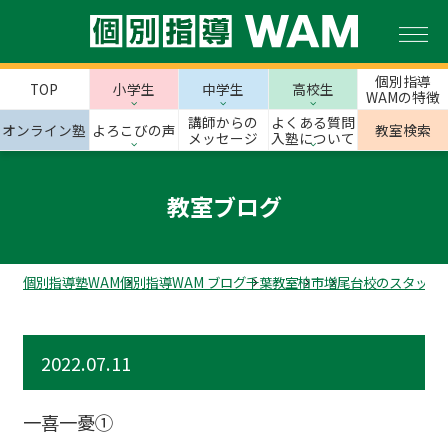
個別指導
TOP
小学生
中学生
高校生
WAMの特徴
講師からの
よくある質問
オンライン塾
よろこびの声
教室検索
メッセージ
入塾について
教室ブログ
個別指導塾WAM
個別指導WAM ブログ
千葉教室
柏市
増尾台校のスタッフ
2022.07.11
一喜一憂①