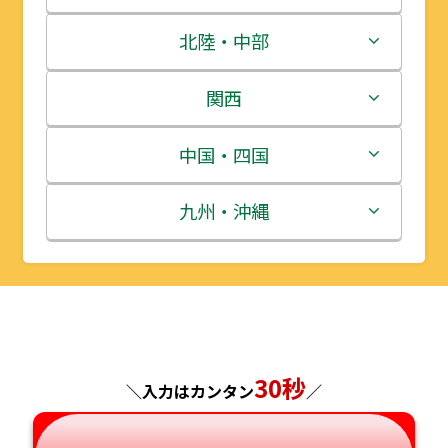
青森県
茨城県
北陸・中部
岩手県
栃木県
新潟県
関西
宮城県
群馬県
富山県
三重県
中国・四国
秋田県
埼玉県
石川県
滋賀県
鳥取県
九州・沖縄
山形県
千葉県
福井県
京都府
島根県
福岡県
福島県
東京都
山梨県
大阪府
岡山県
佐賀県
神奈川県
長野県
兵庫県
広島県
長崎県
30秒
＼入力はカンタン
／
岐阜県
奈良県
山口県
熊本県