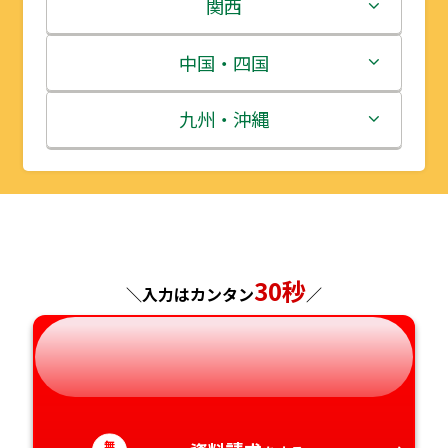
岩手県
栃木県
新潟県
関西
宮城県
群馬県
富山県
三重県
中国・四国
秋田県
埼玉県
石川県
滋賀県
鳥取県
九州・沖縄
山形県
千葉県
福井県
京都府
島根県
福岡県
福島県
東京都
山梨県
大阪府
岡山県
佐賀県
神奈川県
長野県
兵庫県
広島県
長崎県
30秒
＼入力はカンタン
／
岐阜県
奈良県
山口県
熊本県
静岡県
和歌山県
徳島県
大分県
無