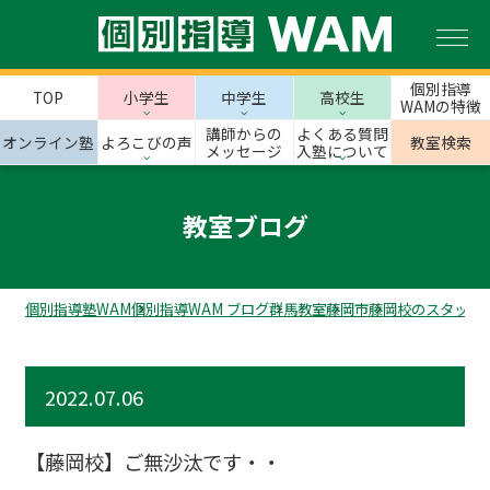
個別指導
TOP
小学生
中学生
高校生
WAMの特徴
講師からの
よくある質問
オンライン塾
よろこびの声
教室検索
メッセージ
入塾について
教室ブログ
個別指導塾WAM
個別指導WAM ブログ
群馬教室
藤岡市
藤岡校のスタッフ
2022.07.06
【藤岡校】ご無沙汰です・・