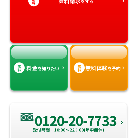
愛知県
資料請求
香川県
宮崎県
をする
料
愛媛県
鹿児島県
高知県
沖縄県
無
無
料金
無料体験
を知りたい
を予約
料
料
0120-20-7733
受付時間：10:00～22：00(年中無休)