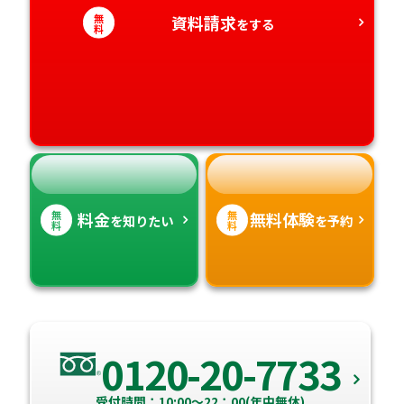
愛知県
無
資料請求
香川県
宮崎県
をする
料
愛媛県
鹿児島県
高知県
沖縄県
無
無
料金
無料体験
を知りたい
を予約
料
料
0120-20-7733
受付時間：10:00～22：00(年中無休)