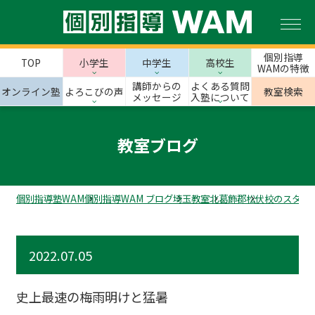
個別指導
TOP
小学生
中学生
高校生
WAMの特徴
講師からの
よくある質問
オンライン塾
よろこびの声
教室検索
メッセージ
入塾について
教室ブログ
個別指導塾WAM
個別指導WAM ブログ
埼玉教室
北葛飾郡
松伏校のスタッ
2022.07.05
史上最速の梅雨明けと猛暑