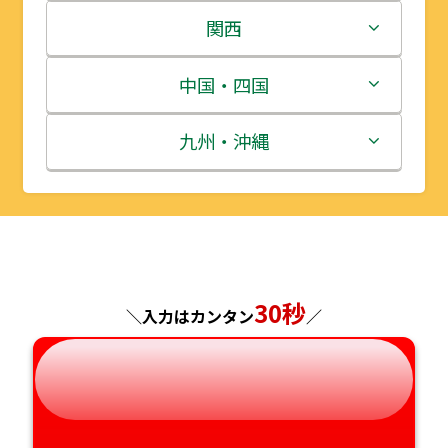
岩手県
栃木県
新潟県
関西
宮城県
群馬県
富山県
三重県
中国・四国
秋田県
埼玉県
石川県
滋賀県
鳥取県
九州・沖縄
山形県
千葉県
福井県
京都府
島根県
福岡県
福島県
東京都
山梨県
大阪府
岡山県
佐賀県
神奈川県
長野県
兵庫県
広島県
長崎県
30秒
＼入力はカンタン
／
岐阜県
奈良県
山口県
熊本県
静岡県
和歌山県
徳島県
大分県