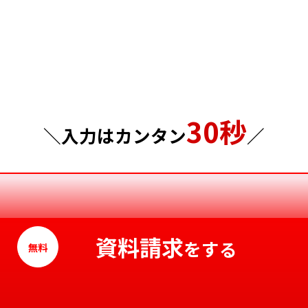
埼玉県
岡山県
千葉県
広島県
東京都
山口県
30秒
神奈川県
徳島県
＼入力はカンタン
／
香川県
愛媛県
高知県
資料請求
をする
無料