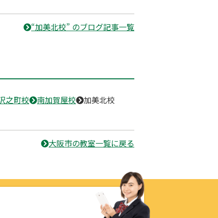
“加美北校” のブログ記事一覧
沢之町校
南加賀屋校
加美北校
大阪市の教室一覧に戻る