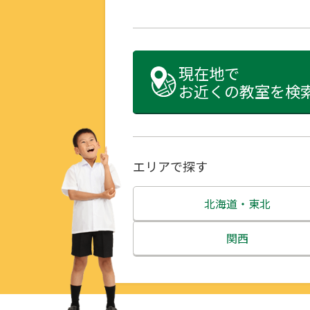
現在地で
お近くの教室を検
エリアで探す
北海道・東北
北海道
関西
青森県
三重県
岩手県
滋賀県