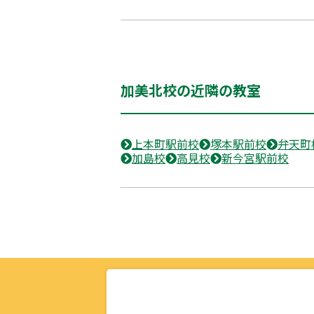
加美北校の近隣の教室
上本町駅前校
塚本駅前校
弁天町
加島校
高見校
新今宮駅前校