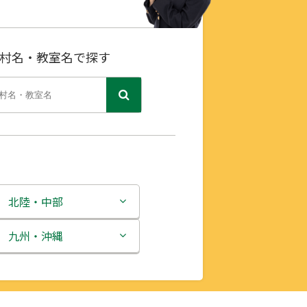
村名・教室名で探す
北陸・中部
新潟県
九州・沖縄
富山県
福岡県
石川県
佐賀県