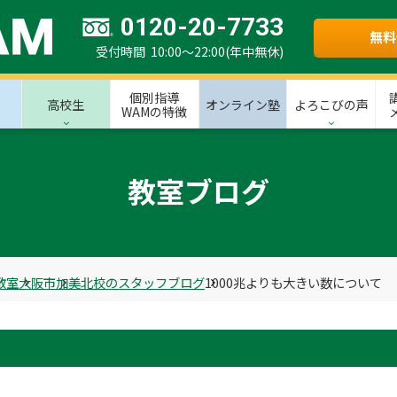
0120-20-7733
無料
受付時間 10:00～22:00(年中無休)
個別指導
高校生
オンライン塾
よろこびの声
WAMの特徴
教室ブログ
教室
大阪市
加美北校のスタッフブログ
1000兆よりも大きい数について