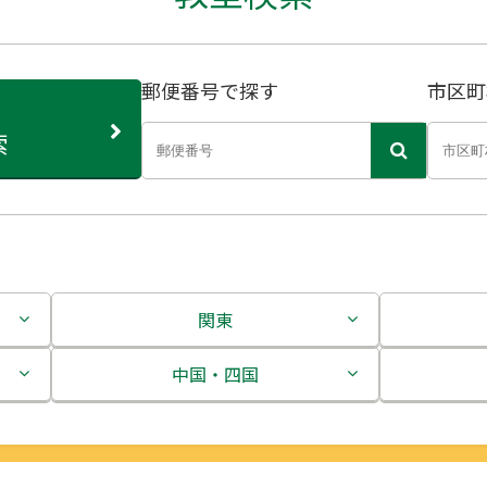
郵便番号で探す
市区町
索
関東
茨城県
中国・四国
栃木県
鳥取県
群馬県
島根県