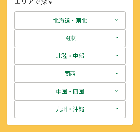
エリアで探す
北海道・東北
北海道
関東
青森県
茨城県
北陸・中部
岩手県
栃木県
新潟県
関西
宮城県
群馬県
富山県
三重県
中国・四国
秋田県
埼玉県
石川県
滋賀県
鳥取県
九州・沖縄
山形県
千葉県
福井県
京都府
島根県
福岡県