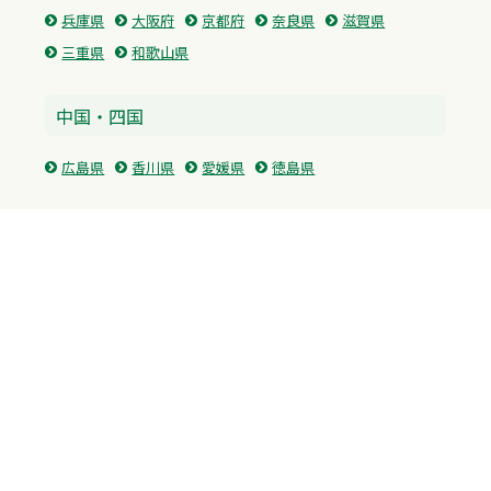
兵庫県
大阪府
京都府
奈良県
滋賀県
三重県
和歌山県
中国・四国
広島県
香川県
愛媛県
徳島県
九州・沖縄
福岡県
佐賀県
長崎県
熊本県
沖縄県
プライバシーポリシー
H.M.GROUP
WAMからのお知らせ
サイトマップ
自習室利用申込
成績保証制度 利用申込