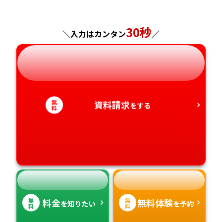
福島県
東京都
山梨県
大阪府
岡山県
佐賀県
30秒
神奈川県
長野県
兵庫県
広島県
長崎県
＼入力はカンタン
／
岐阜県
奈良県
山口県
熊本県
静岡県
和歌山県
徳島県
大分県
無
資料請求
をする
料
愛知県
香川県
宮崎県
愛媛県
鹿児島県
高知県
沖縄県
無
無
料金
無料体験
を知りたい
を予約
料
料