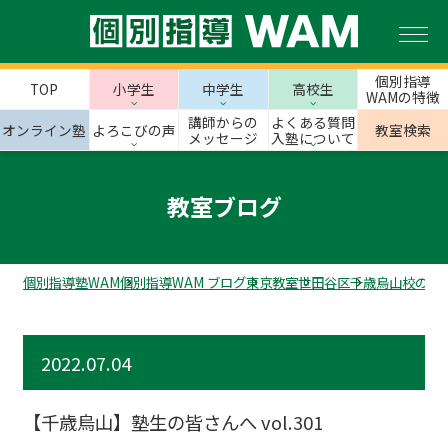
個別指導
TOP
小学生
中学生
高校生
WAMの特徴
講師からの
よくある質問
オンライン塾
よろこびの声
教室検索
メッセージ
入塾について
教室ブログ
個別指導塾WAM
個別指導WAM ブログ
東京教室
世田谷区
千歳烏山校のス
2022.07.04
【千歳烏山】塾生の皆さんへ vol.301