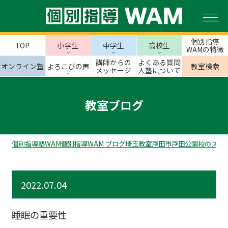
個別指導
TOP
小学生
中学生
高校生
WAMの特徴
講師からの
よくある質問
オンライン塾
よろこびの声
教室検索
メッセージ
入塾について
教室ブログ
個別指導塾WAM
個別指導WAM ブログ
埼玉教室
戸田市
戸田公園校のスタ
2022.07.04
睡眠の重要性