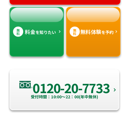
無
無
料金
無料体験
を知りたい
を予約
料
料
0120-20-7733
受付時間：10:00～22：00(年中無休)