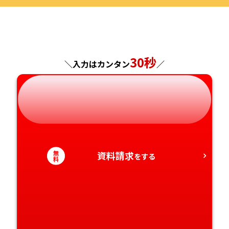
福島県
東京都
山梨県
大阪府
岡山県
佐賀県
神奈川県
長野県
兵庫県
広島県
長崎県
30秒
＼入力はカンタン
／
岐阜県
奈良県
山口県
熊本県
静岡県
和歌山県
徳島県
大分県
愛知県
香川県
宮崎県
無
資料請求
をする
料
愛媛県
鹿児島県
高知県
沖縄県