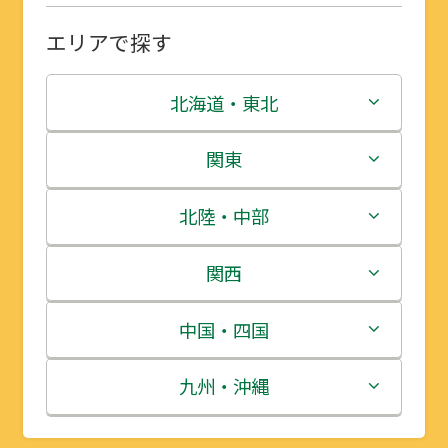
エリアで探す
北海道・東北
北海道
関東
青森県
茨城県
北陸・中部
岩手県
栃木県
新潟県
関西
宮城県
群馬県
富山県
三重県
中国・四国
秋田県
埼玉県
石川県
滋賀県
鳥取県
九州・沖縄
山形県
千葉県
福井県
京都府
島根県
福岡県